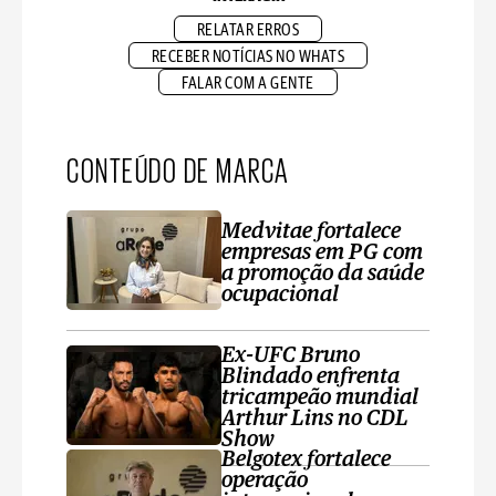
RELATAR ERROS
RECEBER NOTÍCIAS NO WHATS
FALAR COM A GENTE
CONTEÚDO DE MARCA
Medvitae fortalece
empresas em PG com
a promoção da saúde
ocupacional
Ex-UFC Bruno
Blindado enfrenta
tricampeão mundial
Arthur Lins no CDL
Show
Belgotex fortalece
operação