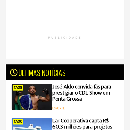
PUBLICIDADE
ÚLTIMAS NOTÍCIAS
José Aldo convida fãs para
17:08
prestigiar o CDL Show em
Ponta Grossa
ESPORTE
Lar Cooperativa capta R$
17:00
60,3 milhões para projetos