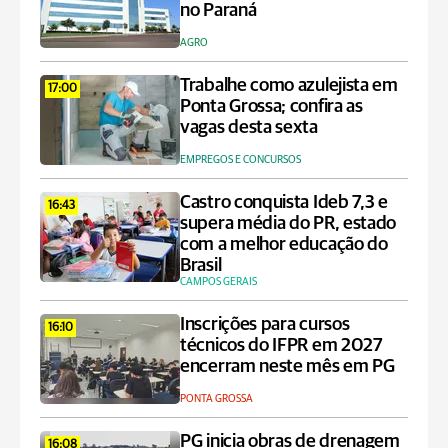
no Paraná
AGRO
Trabalhe como azulejista em
17:00
Ponta Grossa; confira as
vagas desta sexta
EMPREGOS E CONCURSOS
Castro conquista Ideb 7,3 e
16:43
supera média do PR, estado
com a melhor educação do
Brasil
CAMPOS GERAIS
Inscrições para cursos
16:10
técnicos do IFPR em 2027
encerram neste mês em PG
PONTA GROSSA
PG inicia obras de drenagem
16:08