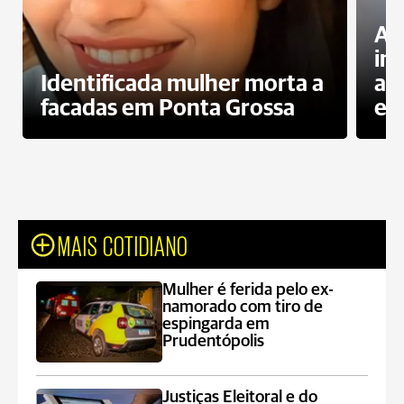
Al
in
Identificada mulher morta a
ag
facadas em Ponta Grossa
es
MAIS COTIDIANO
Mulher é ferida pelo ex-
namorado com tiro de
espingarda em
Prudentópolis
Justiças Eleitoral e do