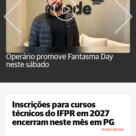
Operário promove Fantasma Day
R
neste sábado
c
Inscrições para cursos
técnicos do IFPR em 2027
encerram neste mês em PG
PONTA GROSSA