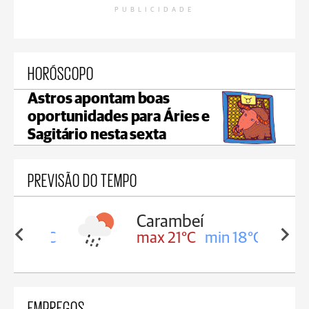
PUBLICIDADE
HORÓSCOPO
Astros apontam boas
oportunidades para Áries e
Sagitário nesta sexta
PREVISÃO DO TEMPO
Carambeí
in 18°C
max 21°C
min 18°C
EMPREGOS