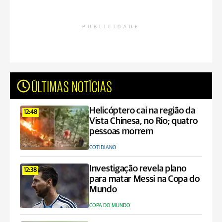
PUBLICIDADE
ÚLTIMAS NOTÍCIAS
Helicóptero cai na região da
12:48
Vista Chinesa, no Rio; quatro
pessoas morrem
COTIDIANO
Investigação revela plano
12:38
para matar Messi na Copa do
Mundo
COPA DO MUNDO