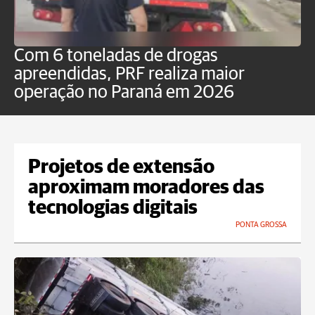
Com 6 toneladas de drogas
F
apreendidas, PRF realiza maior
p
operação no Paraná em 2026
Projetos de extensão
aproximam moradores das
tecnologias digitais
PONTA GROSSA