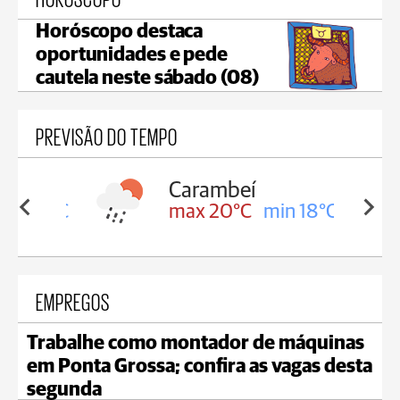
Horóscopo destaca
oportunidades e pede
cautela neste sábado (08)
PREVISÃO DO TEMPO
Carambeí
in 18°C
max 20°C
min 18°C
EMPREGOS
Trabalhe como montador de máquinas
em Ponta Grossa; confira as vagas desta
segunda