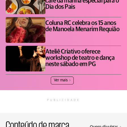
café da manhã especial para o
Dia dos Pais
Coluna RC celebra os 15 anos
de Manoela Menarim Requião
Ateliê Criativo oferece
workshop de teatro e dança
neste sábado em PG
Ver mais
PUBLICIDADE
Conteúdo de marca
Quero divulgar