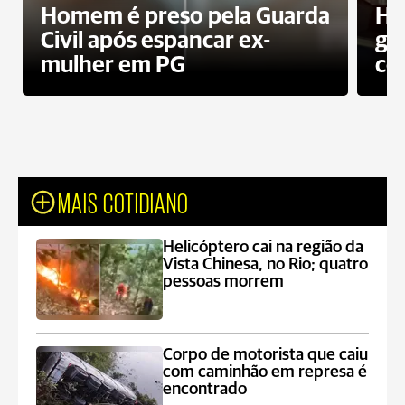
Homem é preso pela Guarda
Ho
Civil após espancar ex-
gr
mulher em PG
co
MAIS COTIDIANO
Helicóptero cai na região da
Vista Chinesa, no Rio; quatro
pessoas morrem
Corpo de motorista que caiu
com caminhão em represa é
encontrado