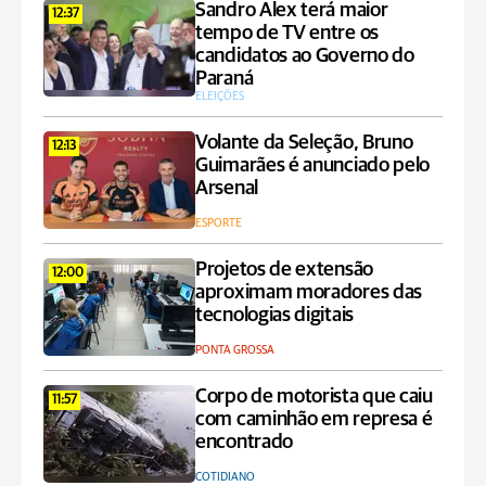
Sandro Alex terá maior
12:37
tempo de TV entre os
candidatos ao Governo do
Paraná
ELEIÇÕES
Volante da Seleção, Bruno
12:13
Guimarães é anunciado pelo
Arsenal
ESPORTE
Projetos de extensão
12:00
aproximam moradores das
tecnologias digitais
PONTA GROSSA
Corpo de motorista que caiu
11:57
com caminhão em represa é
encontrado
COTIDIANO