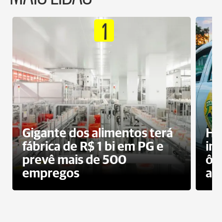
1
Gigante dos alimentos terá
Ho
fábrica de R$ 1 bi em PG e
im
prevê mais de 500
ôn
empregos
ac