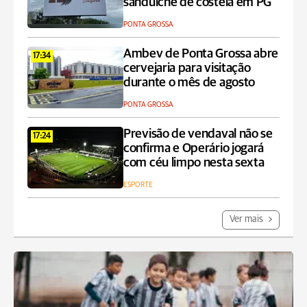
sanduíche de costela em PG
PONTA GROSSA
Ambev de Ponta Grossa abre
17:34
cervejaria para visitação
durante o mês de agosto
PONTA GROSSA
Previsão de vendaval não se
17:24
confirma e Operário jogará
com céu limpo nesta sexta
ESPORTE
Ver mais