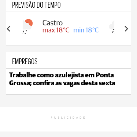
PREVISÃO DO TEMPO
Carambeí
in 18°C
max 18°C
min 17°C
EMPREGOS
Trabalhe como azulejista em Ponta
Grossa; confira as vagas desta sexta
PUBLICIDADE