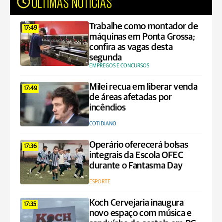
ÚLTIMAS NOTÍCIAS
Trabalhe como montador de
17:49
máquinas em Ponta Grossa;
confira as vagas desta
segunda
EMPREGOS E CONCURSOS
Milei recua em liberar venda
17:49
de áreas afetadas por
incêndios
COTIDIANO
Operário oferecerá bolsas
17:36
integrais da Escola OFEC
durante o Fantasma Day
ESPORTE
Koch Cervejaria inaugura
17:35
novo espaço com música e