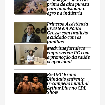
tecnologia e matéria-
prima de alta pureza
para impulsionar o
agro e a indústria
Princesa Assistência
investe em Ponta
Grossa com tradição
e cuidado com as
famílias
Medvitae fortalece
empresas em PG com
a promoção da saúde
ocupacional
Ex-UFC Bruno
Blindado enfrenta
tricampeão mundial
Arthur Lins no CDL
Show