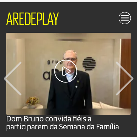
AREDEPLAY
Dom Bruno convida fiéis a
D
participarem da Semana da Família
p