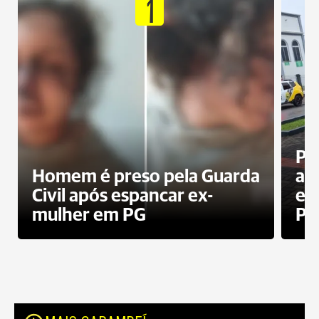
1
Pa
Homem é preso pela Guarda
ati
Civil após espancar ex-
en
mulher em PG
Pr