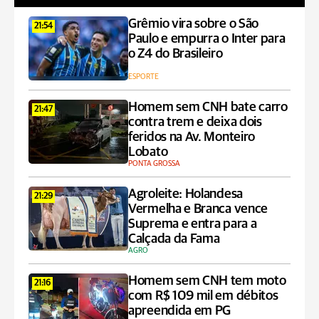
Grêmio vira sobre o São
21:54
Paulo e empurra o Inter para
o Z4 do Brasileiro
ESPORTE
Homem sem CNH bate carro
21:47
contra trem e deixa dois
feridos na Av. Monteiro
Lobato
PONTA GROSSA
Agroleite: Holandesa
21:29
Vermelha e Branca vence
Suprema e entra para a
Calçada da Fama
AGRO
Homem sem CNH tem moto
21:16
com R$ 109 mil em débitos
apreendida em PG