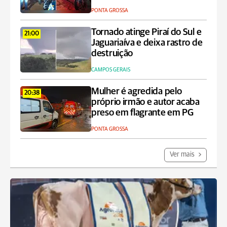
PONTA GROSSA
Tornado atinge Piraí do Sul e
21:00
Jaguariaíva e deixa rastro de
destruição
CAMPOS GERAIS
Mulher é agredida pelo
20:38
próprio irmão e autor acaba
preso em flagrante em PG
PONTA GROSSA
Ver mais