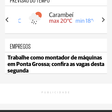
Carambeí
in 18°C
max 20°C
min 18°C
EMPREGOS
Trabalhe como montador de máquinas
em Ponta Grossa; confira as vagas desta
segunda
PUBLICIDADE