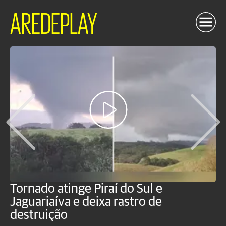
AREDEPLAY
Tornado atinge Piraí do Sul e
H
Jaguariaíva e deixa rastro de
C
destruição
m