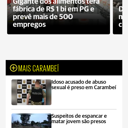
Gigante dos alimentos terá
fábrica de R$ 1 bi em PG e
De
prevê mais de 500
mo
empregos
ci
MAIS CARAMBEÍ
Idoso acusado de abuso
sexual é preso em Carambeí
Suspeitos de espancar e
matar jovem são presos