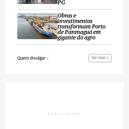
PG
Obras e
investimentos
transformam Porto
de Paranaguá em
gigante do agro
Quero divulgar
Ver mais
PUBLICIDADE