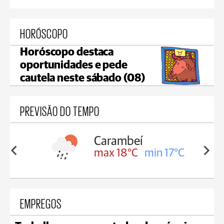
HORÓSCOPO
Horóscopo destaca
oportunidades e pede
cautela neste sábado (08)
PREVISÃO DO TEMPO
Jaguariaíva
min 17°C
max 19°C
min 18°C
EMPREGOS