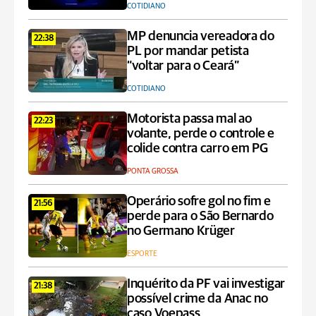
COTIDIANO
MP denuncia vereadora do
22:38
PL por mandar petista
“voltar para o Ceará”
COTIDIANO
Motorista passa mal ao
22:23
volante, perde o controle e
colide contra carro em PG
PONTA GROSSA
Operário sofre gol no fim e
21:56
perde para o São Bernardo
no Germano Krüger
ESPORTE
Inquérito da PF vai investigar
21:38
possível crime da Anac no
caso Voepass