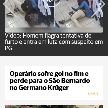
Vídeo: Homem flagra tentativa de
B
furto e entra em luta com suspeito em
j
PG
Operário sofre gol no fim e
perde para o São Bernardo
no Germano Krüger
ESPORTE