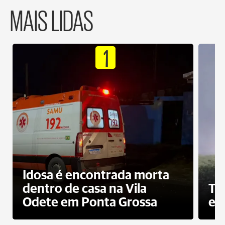
MAIS LIDAS
1
Idosa é encontrada morta
dentro de casa na Vila
To
Odete em Ponta Grossa
e 