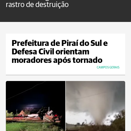
rastro de destruição
C
m
Prefeitura de Piraí do Sul e
Defesa Civil orientam
moradores após tornado
CAMPOS GERAIS