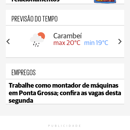
PREVISÃO DO TEMPO
Carambeí
in 19°C
max 20°C
min 19°C
EMPREGOS
Trabalhe como montador de máquinas
em Ponta Grossa; confira as vagas desta
segunda
PUBLICIDADE