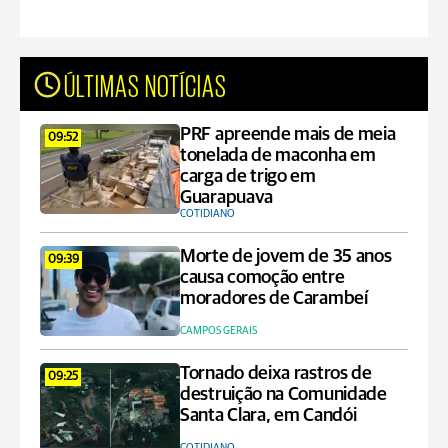
ÚLTIMAS NOTÍCIAS
PRF apreende mais de meia
09:52
tonelada de maconha em
carga de trigo em
Guarapuava
COTIDIANO
Morte de jovem de 35 anos
09:39
causa comoção entre
moradores de Carambeí
CAMPOS GERAIS
Tornado deixa rastros de
09:25
destruição na Comunidade
Santa Clara, em Candói
COTIDIANO