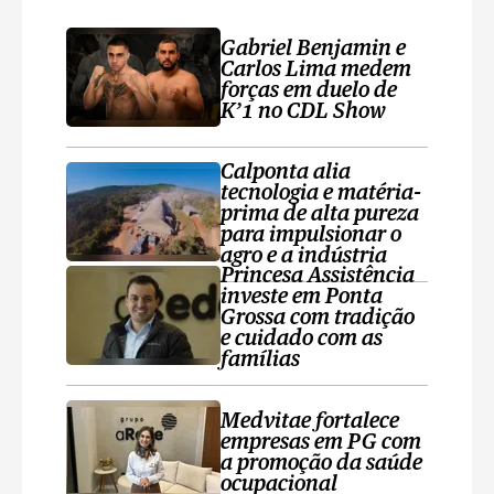
Gabriel Benjamin e
Carlos Lima medem
forças em duelo de
K’1 no CDL Show
Calponta alia
tecnologia e matéria-
prima de alta pureza
para impulsionar o
agro e a indústria
Princesa Assistência
investe em Ponta
Grossa com tradição
e cuidado com as
famílias
Medvitae fortalece
empresas em PG com
a promoção da saúde
ocupacional