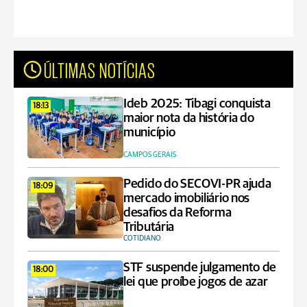
ÚLTIMAS NOTÍCIAS
Ideb 2025: Tibagi conquista
18:13
maior nota da história do
município
CAMPOS GERAIS
Pedido do SECOVI-PR ajuda
18:09
mercado imobiliário nos
desafios da Reforma
Tributária
COTIDIANO
STF suspende julgamento de
18:00
lei que proíbe jogos de azar