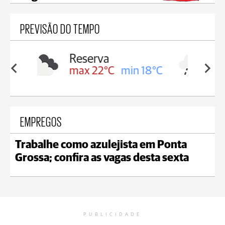
PREVISÃO DO TEMPO
Irati
in 18°C
max 19°C
min 17°C
EMPREGOS
Trabalhe como azulejista em Ponta
Grossa; confira as vagas desta sexta
PUBLICIDADE