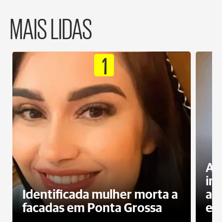
MAIS LIDAS
1
Al
in
Identificada mulher morta a
ag
facadas em Ponta Grossa
es