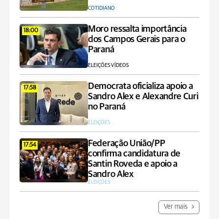
COTIDIANO
Moro ressalta importância
18:00
dos Campos Gerais para o
Paraná
ELEIÇÕES VÍDEOS
Democrata oficializa apoio a
17:58
Sandro Alex e Alexandre Curi
no Paraná
ELEIÇÕES
Federação União/PP
17:54
confirma candidatura de
Santin Roveda e apoio a
Sandro Alex
ELEIÇÕES
Ver mais