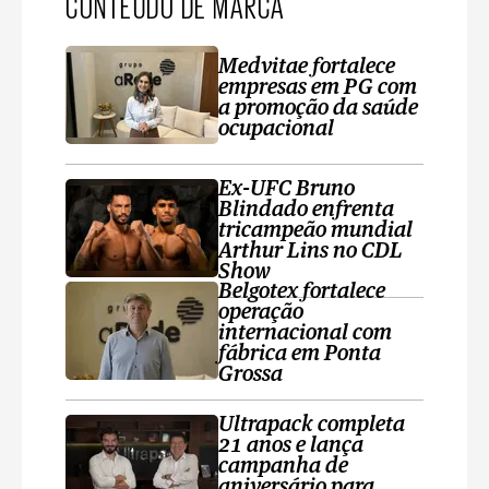
CONTEÚDO DE MARCA
Medvitae fortalece
empresas em PG com
a promoção da saúde
ocupacional
Ex-UFC Bruno
Blindado enfrenta
tricampeão mundial
Arthur Lins no CDL
Show
Belgotex fortalece
operação
internacional com
fábrica em Ponta
Grossa
Ultrapack completa
21 anos e lança
campanha de
aniversário para