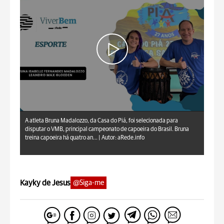
aRede.info
A atleta Bruna Madalozzo, da Casa do Piá, foi selecionada para
disputar o VMB, principal campeonato de capoeira do Brasil. Bruna
treina capoeira há quatro an... |
Autor: aRede.info
Kayky de Jesus
@Siga-me