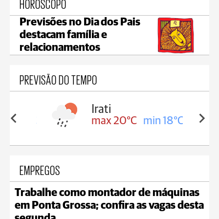
HORÓSCOPO
Previsões no Dia dos Pais
destacam família e
relacionamentos
PREVISÃO DO TEMPO
Irati
in 18°C
max 20°C
min 18°C
EMPREGOS
Trabalhe como montador de máquinas
em Ponta Grossa; confira as vagas desta
segunda