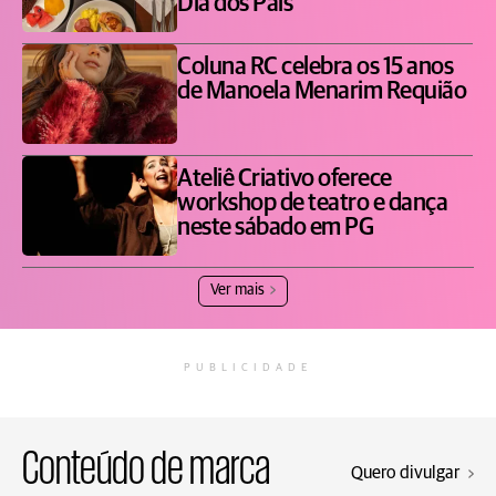
Dia dos Pais
Coluna RC celebra os 15 anos
de Manoela Menarim Requião
Ateliê Criativo oferece
workshop de teatro e dança
neste sábado em PG
Ver mais
PUBLICIDADE
Conteúdo de marca
Quero divulgar