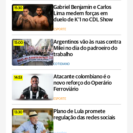
Gabriel Benjamin e Carlos
15:30
Lima medem forças em
duelo de K’1 no CDL Show
ESPORTE
Argentinos vão às ruas contra
15:00
Milei no dia do padroeiro do
trabalho
COTIDIANO
Atacante colombiano é o
14:53
novo reforço do Operário
Ferroviário
ESPORTE
Plano de Lula promete
13:30
regulação das redes sociais