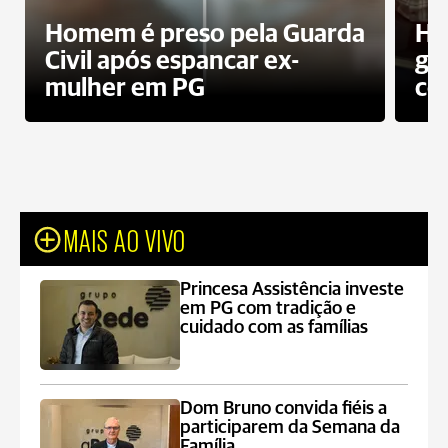
Homem é preso pela Guarda
Ho
Civil após espancar ex-
gr
mulher em PG
co
MAIS AO VIVO
Princesa Assistência investe
em PG com tradição e
cuidado com as famílias
Dom Bruno convida fiéis a
participarem da Semana da
Família