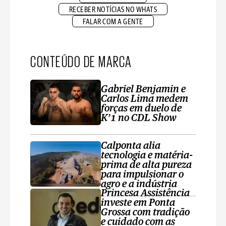
RECEBER NOTÍCIAS NO WHATS
FALAR COM A GENTE
CONTEÚDO DE MARCA
Gabriel Benjamin e
Carlos Lima medem
forças em duelo de
K’1 no CDL Show
Calponta alia
tecnologia e matéria-
prima de alta pureza
para impulsionar o
agro e a indústria
Princesa Assistência
investe em Ponta
Grossa com tradição
e cuidado com as