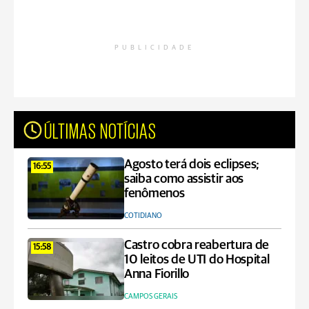
PUBLICIDADE
ÚLTIMAS NOTÍCIAS
Agosto terá dois eclipses;
16:55
saiba como assistir aos
fenômenos
COTIDIANO
Castro cobra reabertura de
15:58
10 leitos de UTI do Hospital
Anna Fiorillo
CAMPOS GERAIS