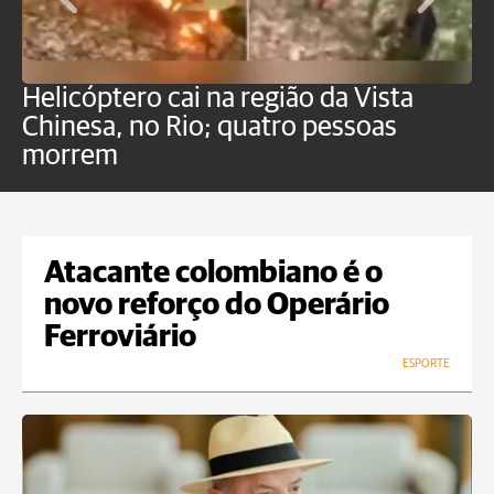
Helicóptero cai na região da Vista
C
Chinesa, no Rio; quatro pessoas
a
morrem
o
Atacante colombiano é o
novo reforço do Operário
Ferroviário
ESPORTE