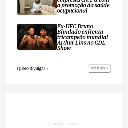
empresas em PG com
a promoção da saúde
ocupacional
Ex-UFC Bruno
Blindado enfrenta
tricampeão mundial
Arthur Lins no CDL
Show
Quero divulgar
Ver mais
PUBLICIDADE