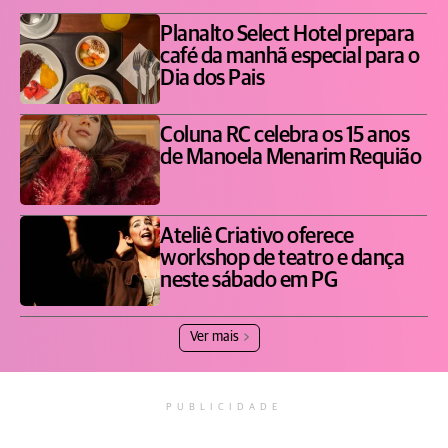
Planalto Select Hotel prepara
café da manhã especial para o
Dia dos Pais
Coluna RC celebra os 15 anos
de Manoela Menarim Requião
Ateliê Criativo oferece
workshop de teatro e dança
neste sábado em PG
Ver mais
PUBLICIDADE