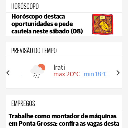
HORÓSCOPO
Horóscopo destaca
oportunidades e pede
cautela neste sábado (08)
PREVISÃO DO TEMPO
Irati
in 18°C
max 20°C
min 18°C
EMPREGOS
Trabalhe como montador de máquinas
em Ponta Grossa; confira as vagas desta