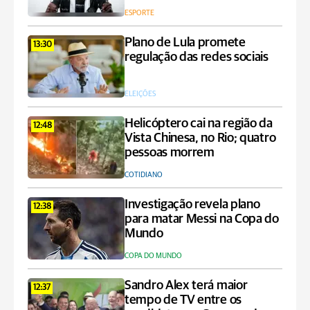
ESPORTE
Plano de Lula promete
13:30
regulação das redes sociais
ELEIÇÕES
Helicóptero cai na região da
12:48
Vista Chinesa, no Rio; quatro
pessoas morrem
COTIDIANO
Investigação revela plano
12:38
para matar Messi na Copa do
Mundo
COPA DO MUNDO
Sandro Alex terá maior
12:37
tempo de TV entre os