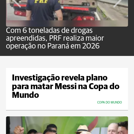
Com 6 toneladas de drogas
F
apreendidas, PRF realiza maior
p
operação no Paraná em 2026
Investigação revela plano
para matar Messi na Copa do
Mundo
COPA DO MUNDO