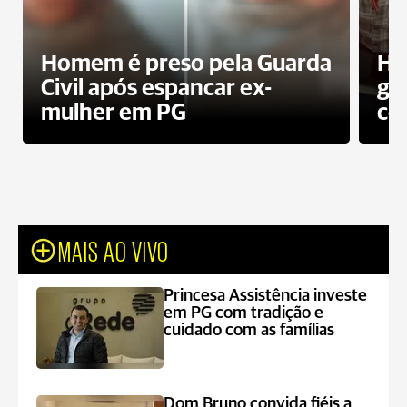
Homem é preso pela Guarda
Ho
Civil após espancar ex-
gr
mulher em PG
co
MAIS AO VIVO
Princesa Assistência investe
em PG com tradição e
cuidado com as famílias
Dom Bruno convida fiéis a