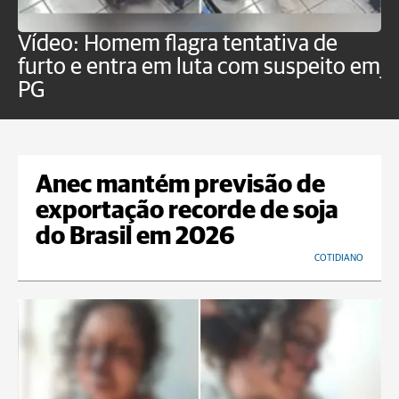
Vídeo: Homem flagra tentativa de
B
furto e entra em luta com suspeito em
j
PG
Anec mantém previsão de
exportação recorde de soja
do Brasil em 2026
COTIDIANO