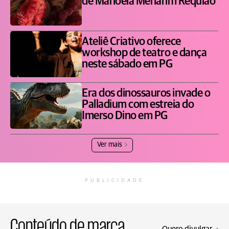
de Manoela Menarim Requião
Ateliê Criativo oferece
workshop de teatro e dança
neste sábado em PG
Era dos dinossauros invade o
Palladium com estreia do
Imerso Dino em PG
Ver mais
PUBLICIDADE
Conteúdo de marca
Quero divulgar