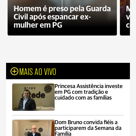
Homem é preso pela Guarda
Mo
Civil após espancar ex-
vo
mulher em PG
co
MAIS AO VIVO
Princesa Assistência investe
em PG com tradição e
cuidado com as famílias
Dom Bruno convida fiéis a
participarem da Semana da
Família