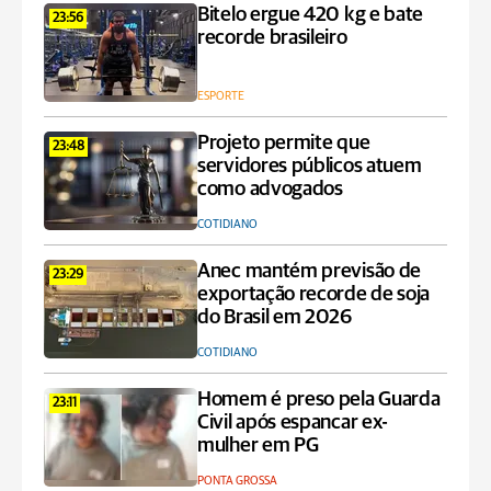
Bitelo ergue 420 kg e bate
23:56
recorde brasileiro
ESPORTE
Projeto permite que
23:48
servidores públicos atuem
como advogados
COTIDIANO
Anec mantém previsão de
23:29
exportação recorde de soja
do Brasil em 2026
COTIDIANO
Homem é preso pela Guarda
23:11
Civil após espancar ex-
mulher em PG
PONTA GROSSA