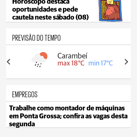
Horóscopo destaca
oportunidades e pede
cautela neste sábado (08)
PREVISÃO DO TEMPO
Carambeí
in 18°C
max 18°C
min 17°C
EMPREGOS
Trabalhe como montador de máquinas
em Ponta Grossa; confira as vagas desta
segunda