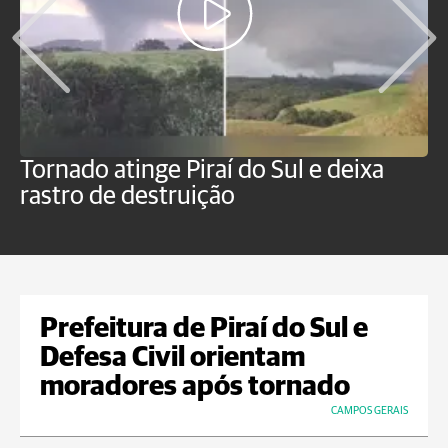
Tornado atinge Piraí do Sul e deixa
H
rastro de destruição
C
m
Prefeitura de Piraí do Sul e
Defesa Civil orientam
moradores após tornado
CAMPOS GERAIS