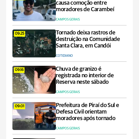
causa comoção entre
moradores de Carambeí
CAMPOS GERAIS
Tornado deixa rastros de
09:25
destruição na Comunidade
Santa Clara, em Candói
COTIDIANO
Chuva de granizo é
09:16
registrada no interior de
Reserva neste sábado
CAMPOS GERAIS
Prefeitura de Piraí do Sul e
09:01
Defesa Civil orientam
moradores após tornado
CAMPOS GERAIS