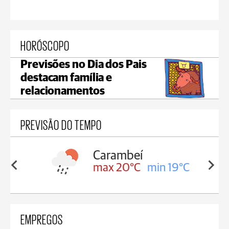
HORÓSCOPO
Previsões no Dia dos Pais
destacam família e
relacionamentos
PREVISÃO DO TEMPO
Carambeí
in 19°C
max 20°C
min 19°C
EMPREGOS