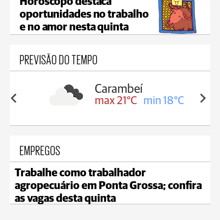
Horóscopo destaca
oportunidades no trabalho
e no amor nesta quinta
PREVISÃO DO TEMPO
Carambeí
in 19°C
max 21°C
min 18°C
EMPREGOS
Trabalhe como trabalhador
agropecuário em Ponta Grossa; confira
as vagas desta quinta