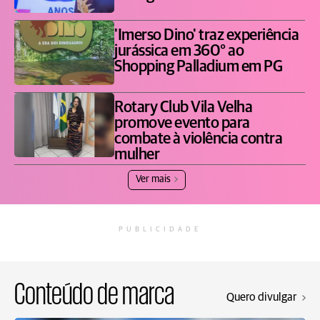
'Imerso Dino' traz experiência
jurássica em 360° ao
Shopping Palladium em PG
Rotary Club Vila Velha
promove evento para
combate à violência contra
mulher
Ver mais
PUBLICIDADE
Conteúdo de marca
Quero divulgar