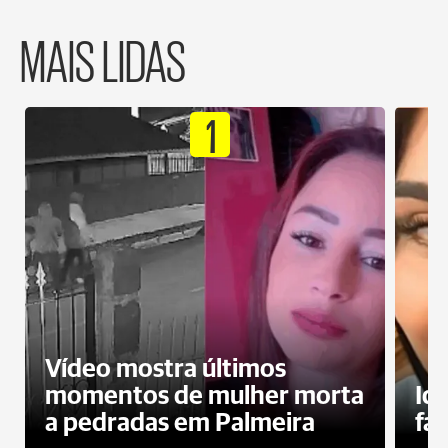
MAIS LIDAS
1
Vídeo mostra últimos
momentos de mulher morta
Id
a pedradas em Palmeira
fa