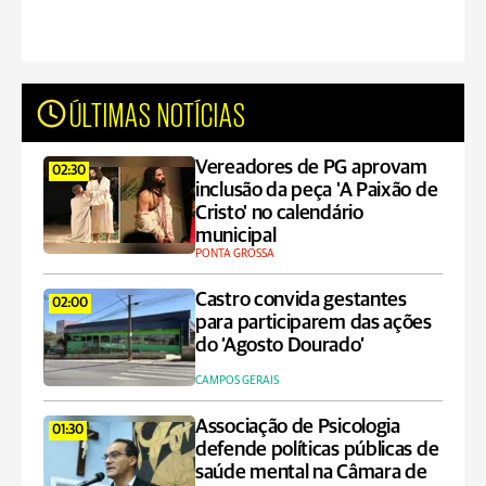
ÚLTIMAS NOTÍCIAS
Vereadores de PG aprovam
02:30
inclusão da peça 'A Paixão de
Cristo' no calendário
municipal
PONTA GROSSA
Castro convida gestantes
02:00
para participarem das ações
do ‘Agosto Dourado’
CAMPOS GERAIS
Associação de Psicologia
01:30
defende políticas públicas de
saúde mental na Câmara de