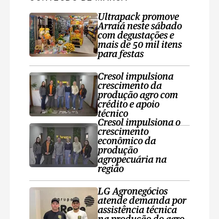
Ultrapack promove
Arraiá neste sábado
com degustações e
mais de 50 mil itens
para festas
Cresol impulsiona
crescimento da
produção agro com
crédito e apoio
técnico
Cresol impulsiona o
crescimento
econômico da
produção
agropecuária na
região
LG Agronegócios
atende demanda por
assistência técnica