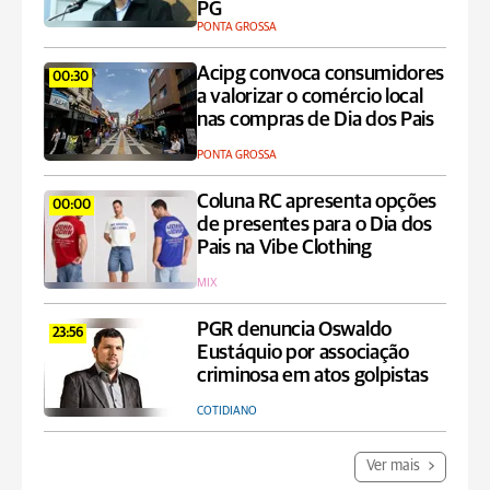
PG
PONTA GROSSA
Acipg convoca consumidores
00:30
a valorizar o comércio local
nas compras de Dia dos Pais
PONTA GROSSA
Coluna RC apresenta opções
00:00
de presentes para o Dia dos
Pais na Vibe Clothing
MIX
PGR denuncia Oswaldo
23:56
Eustáquio por associação
criminosa em atos golpistas
COTIDIANO
Ver mais