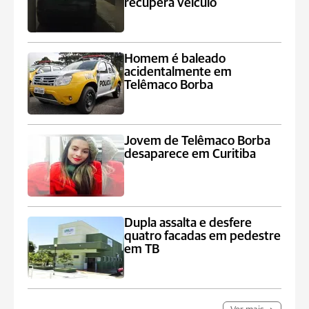
recupera veículo
Homem é baleado
acidentalmente em
Telêmaco Borba
Jovem de Telêmaco Borba
desaparece em Curitiba
Dupla assalta e desfere
quatro facadas em pedestre
em TB