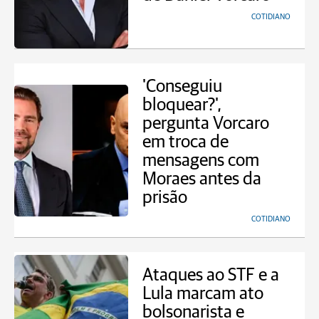
COTIDIANO
'Conseguiu
bloquear?',
pergunta Vorcaro
em troca de
mensagens com
Moraes antes da
prisão
COTIDIANO
Ataques ao STF e a
Lula marcam ato
bolsonarista e