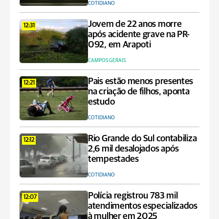
COTIDIANO
Jovem de 22 anos morre
12:31
após acidente grave na PR-
092, em Arapoti
CAMPOS GERAIS
Pais estão menos presentes
12:21
na criação de filhos, aponta
estudo
COTIDIANO
Rio Grande do Sul contabiliza
12:12
2,6 mil desalojados após
tempestades
COTIDIANO
Polícia registrou 783 mil
12:07
atendimentos especializados
à mulher em 2025