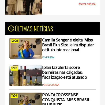
PONTA GROSSA
ÚLTIMAS NOTÍCIAS
Camilla Senger é eleita ‘Miss
12:08
Brasil Plus Size’ e irá disputar
o título internacional
VIVER BEM
Iplan faz alerta sobre
12:01
barreiras nas calçadas:
fiscalização está atuando
PONTA GROSSA
PONTAGROSSENSE
11:54
CONQUISTA 'MISS BRASIL
PLUS SIZE'