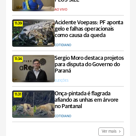
AO VIVO
Acidente Voepass: PF aponta
11:39
gelo e falhas operacionais
como causa da queda
COTIDIANO
Sergio Moro destaca projetos
11:34
para disputa do Governo do
Paraná
ELEIÇÕES
Onça-pintada é flagrada
11:31
afiando as unhas em árvore
no Pantanal
COTIDIANO
Ver mais