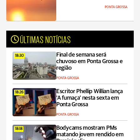
PONTA GROSSA
ÚLTIMAS NOTÍCIAS
Final de semana será
18:30
chuvoso em Ponta Grossa e
região
PONTA GROSSA
Escritor Phellip Willian lança
18:26
'A fumaça' nesta sexta em
Ponta Grossa
PONTA GROSSA
Bodycams mostram PMs
18:18
matando jovem rendido em