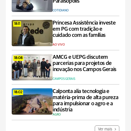
Paraisópolis
COTIDIANO
Princesa Assistência investe
18:11
em PG com tradição e
cuidado com as famílias
AO VIVO
AMCG e UEPG discutem
18:08
parcerias para projetos de
inovação nos Campos Gerais
CAMPOS GERAIS
Calponta alia tecnologia e
18:02
matéria-prima de alta pureza
para impulsionar o agro e a
indústria
AGRO
Ver mais