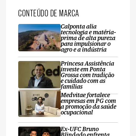
CONTEÚDO DE MARCA
Calponta alia
tecnologia e matéria-
prima de alta pureza
para impulsionar o
agro e a indústria
Princesa Assistência
investe em Ponta
Grossa com tradição
e cuidado com as
famílias
Medvitae fortalece
empresas em PG com
a promoção da saúde
ocupacional
Ex-UFC Bruno
Blindado enfrenta