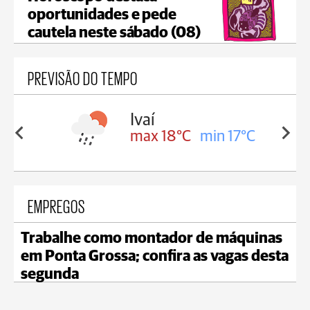
oportunidades e pede
cautela neste sábado (08)
PREVISÃO DO TEMPO
olis
Ivaí
in 16°C
max 18°C
min 17°C
EMPREGOS
Trabalhe como montador de máquinas
em Ponta Grossa; confira as vagas desta
segunda