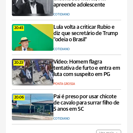
apreende adolescente
COTIDIANO
Lula volta a criticar Rubio e
20:45
diz que secretário de Trump
"odeia o Brasil"
COTIDIANO
Vídeo: Homem flagra
20:23
tentativa de furto e entra em
luta com suspeito em PG
PONTA GROSSA
Pai é preso por usar chicote
20:06
de cavalo para surrar filho de
5 anos em SC
COTIDIANO