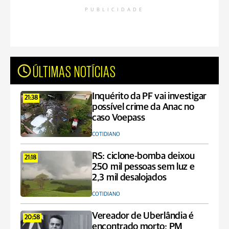
PUBLICIDADE
ÚLTIMAS NOTÍCIAS
Inquérito da PF vai investigar
21:38
possível crime da Anac no
caso Voepass
COTIDIANO
RS: ciclone-bomba deixou
21:18
250 mil pessoas sem luz e
2,3 mil desalojados
COTIDIANO
Vereador de Uberlândia é
20:58
encontrado morto; PM