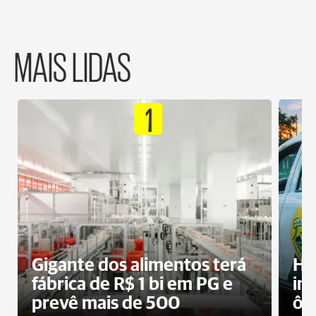
MAIS LIDAS
1
Gigante dos alimentos terá
Ho
fábrica de R$ 1 bi em PG e
im
prevê mais de 500
ôn