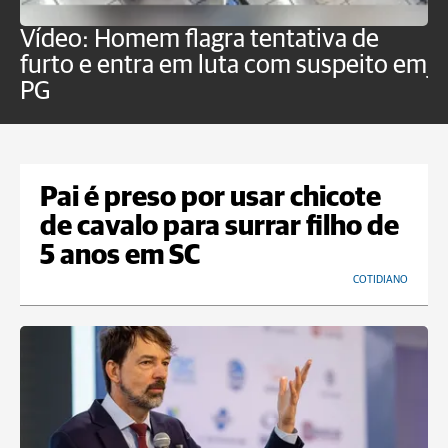
Vídeo: Homem flagra tentativa de
B
furto e entra em luta com suspeito em
j
PG
Pai é preso por usar chicote
de cavalo para surrar filho de
5 anos em SC
COTIDIANO