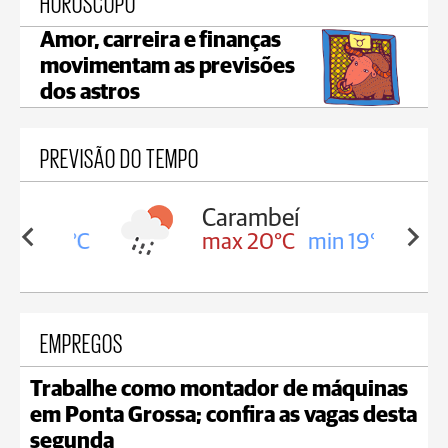
HORÓSCOPO
Amor, carreira e finanças
movimentam as previsões
dos astros
PREVISÃO DO TEMPO
Carambeí
in 19°C
max 20°C
min 19°C
EMPREGOS
Trabalhe como montador de máquinas
em Ponta Grossa; confira as vagas desta
segunda