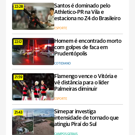
Santos é dominado pelo
22:28
Athletico-PR na Vila e
estaciona no Z4 do Brasileiro
ESPORTE
Homem é encontrado morto
22:12
com golpes de faca em
Prudentópolis
COTIDIANO
Flamengo vence o Vitória e
21:59
vê distância para o líder
Palmeiras diminuir
ESPORTE
Simepar investiga
21:43
intensidade de tornado que
atingiu Piraí do Sul
CAMPOS GERAIS