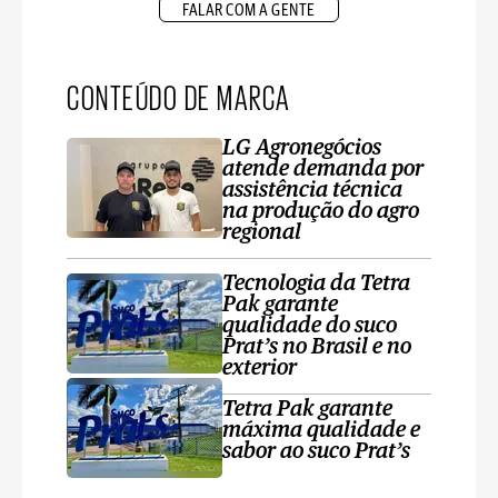
FALAR COM A GENTE
CONTEÚDO DE MARCA
LG Agronegócios
atende demanda por
assistência técnica
na produção do agro
regional
Tecnologia da Tetra
Pak garante
qualidade do suco
Prat’s no Brasil e no
exterior
Tetra Pak garante
máxima qualidade e
sabor ao suco Prat’s