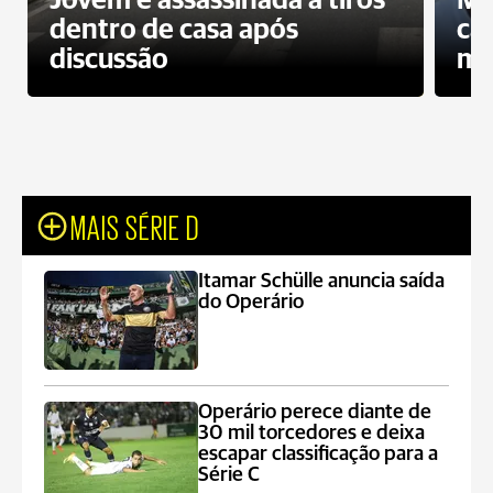
Jovem é assassinada a tiros
Mo
dentro de casa após
ca
discussão
mo
MAIS SÉRIE D
Itamar Schülle anuncia saída
do Operário
Operário perece diante de
30 mil torcedores e deixa
escapar classificação para a
Série C