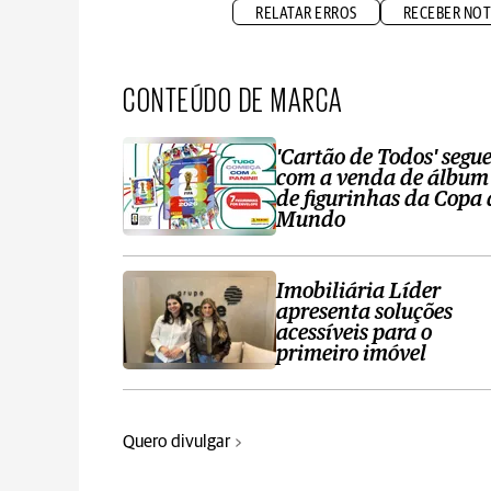
RELATAR ERROS
RECEBER NOT
CONTEÚDO DE MARCA
'Cartão de Todos' segu
com a venda de álbum
de figurinhas da Copa
Mundo
Imobiliária Líder
apresenta soluções
acessíveis para o
primeiro imóvel
Quero divulgar