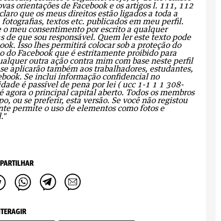
vas orientações de Facebook e os artigos l. 111, 112
laro que os meus direitos estão ligados a toda a
fotografias, textos etc. publicados em meu perfil.
ge o meu consentimento por escrito a qualquer
s de que sou responsável.
Quem ler este texto pode
ok. Isso lhes permitirá colocar sob a proteção do
ão do Facebook que é estritamente proibido para
 qualquer outra ação contra mim com base neste perfil
 se aplicarão também aos trabalhadores, estudantes,
ebook. Se inclui informação confidencial no
dade é passível de pena por lei ( ucc 1-1 1 1 308-
 agora o principal capital aberto. Todos os membros
, ou se preferir, esta versão.
Se você não registou
nte permite o uso de elementos como fotos e
."
PARTILHAR
NTERAGIR