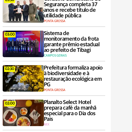
03:30
Segurança completa 37
anos e recebe título de
utilidade pública
PONTA GROSSA
Sistema de
03:00
monitoramento da frota
garante prêmio estadual
ao prefeito de Tibagi
CAMPOS GERAIS
Prefeitura formaliza apoio
02:30
à biodiversidade e à
restauração ecológica em
PG
PONTA GROSSA
Planalto Select Hotel
02:00
prepara café da manhã
especial para o Dia dos
Pais
MIX