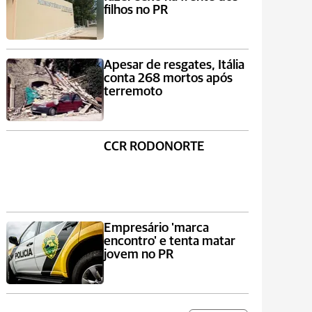
filhos no PR
Apesar de resgates, Itália
conta 268 mortos após
terremoto
CCR RODONORTE
Empresário 'marca
encontro' e tenta matar
jovem no PR