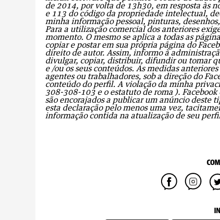
de 2014, por volta de 13h30, em resposta às no
e 113 do código da propriedade intelectual, dec
minha informação pessoal, pinturas, desenhos, 
Para a utilização comercial dos anteriores exi
momento. O mesmo se aplica a todas as página
copiar e postar em sua própria página do Facebo
direito de autor. Assim, informo à administraç
divulgar, copiar, distribuir, difundir ou tomar
e /ou os seus conteúdos. As medidas anteriores
agentes ou trabalhadores, sob a direção do Fac
conteúdo do perfil.
A violação da minha privaci
308-308-103 e o estatuto de roma ). Facebook é
são encorajados a publicar um anúncio deste tipo
esta declaração pelo menos uma vez, tacitame
informação contida na atualização de seu perfil
COM
I