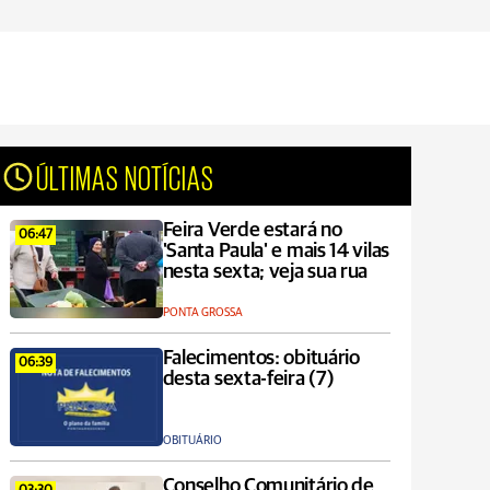
ÚLTIMAS NOTÍCIAS
Feira Verde estará no
06:47
'Santa Paula' e mais 14 vilas
nesta sexta; veja sua rua
PONTA GROSSA
Falecimentos: obituário
06:39
desta sexta-feira (7)
OBITUÁRIO
Conselho Comunitário de