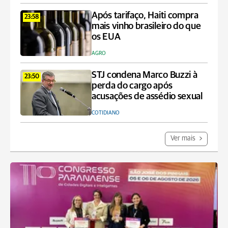
Após tarifaço, Haiti compra
23:58
mais vinho brasileiro do que
os EUA
AGRO
STJ condena Marco Buzzi à
23:50
perda do cargo após
acusações de assédio sexual
COTIDIANO
Ver mais