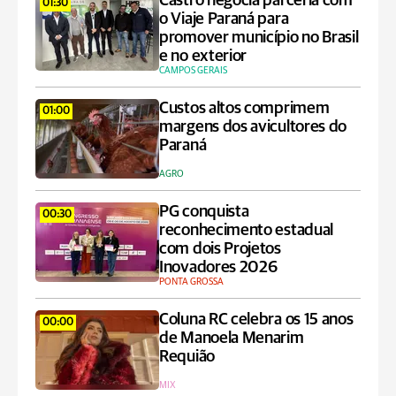
Castro negocia parceria com
01:30
o Viaje Paraná para
promover município no Brasil
e no exterior
CAMPOS GERAIS
Custos altos comprimem
01:00
margens dos avicultores do
Paraná
AGRO
PG conquista
00:30
reconhecimento estadual
com dois Projetos
Inovadores 2026
PONTA GROSSA
Coluna RC celebra os 15 anos
00:00
de Manoela Menarim
Requião
MIX