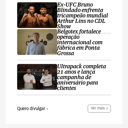
Ex-UFC Bruno
Blindado enfrenta
tricampeão mundial
Arthur Lins no CDL
Show
Belgotex fortalece
operação
internacional com
fábrica em Ponta
Grossa
Ultrapack completa
21 anos e lança
campanha de
aniversário para
clientes
Quero divulgar
Ver mais