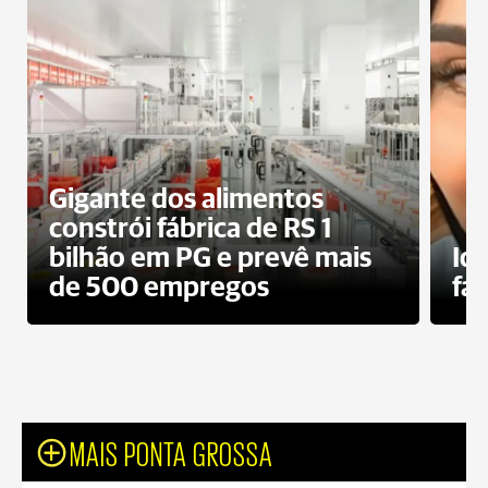
Gigante dos alimentos
constrói fábrica de RS 1
bilhão em PG e prevê mais
Id
de 500 empregos
fa
MAIS PONTA GROSSA