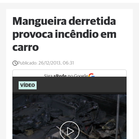
Mangueira derretida
provoca incêndio em
carro
Publicado:
26/12/2013, 06:31
Siga
aRede
no Google
VÍDEO