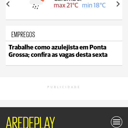
in 18°C
max 21°C
min 18°C
EMPREGOS
Trabalhe como azulejista em Ponta
Grossa; confira as vagas desta sexta
PUBLICIDADE
AREDEPLAY