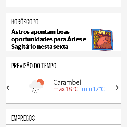
HORÓSCOPO
Astros apontam boas
oportunidades para Áries e
Sagitário nesta sexta
PREVISÃO DO TEMPO
ambeí
Jaguariaíva
 18°C
min 17°C
max 19°C
min 18°C
EMPREGOS