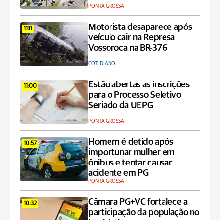
PONTA GROSSA
Motorista desaparece após
11:11
veículo cair na Represa
Vossoroca na BR-376
COTIDIANO
Estão abertas as inscrições
11:00
para o Processo Seletivo
Seriado da UEPG
PONTA GROSSA
Homem é detido após
10:57
importunar mulher em
ônibus e tentar causar
acidente em PG
PONTA GROSSA
Câmara PG+VC fortalece a
10:32
participação da população no