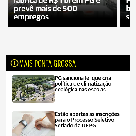
fábrica de R$ 1 bi em PG e
Ho
prevê mais de 500
bo
empregos
su
MAIS PONTA GROSSA
PG sanciona lei que cria
política de climatização
ecológica nas escolas
Estão abertas as inscrições
para o Processo Seletivo
Seriado da UEPG