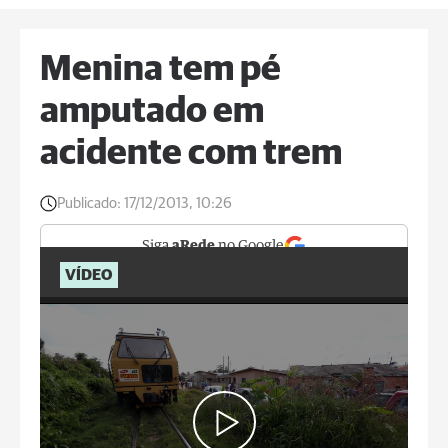
Menina tem pé
amputado em
acidente com trem
Publicado:
17/12/2013, 10:26
Siga
aRede
no Google
VÍDEO