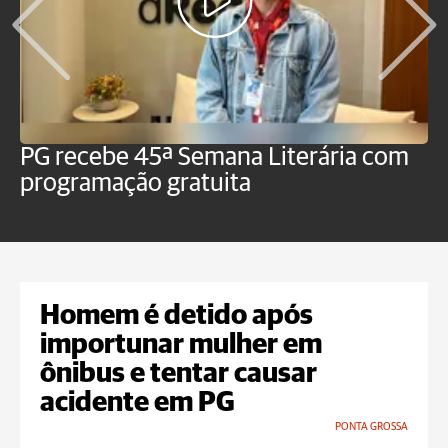
PG recebe 45ª Semana Literária com
P
programação gratuita
t
Homem é detido após
importunar mulher em
ônibus e tentar causar
acidente em PG
PONTA GROSSA