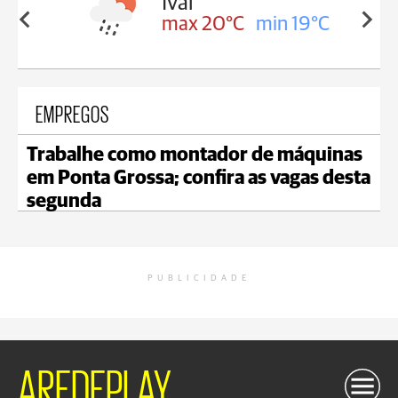
lis
Ivaí
in 17°C
max 20°C
min 19°C
EMPREGOS
Trabalhe como montador de máquinas
em Ponta Grossa; confira as vagas desta
segunda
PUBLICIDADE
AREDEPLAY