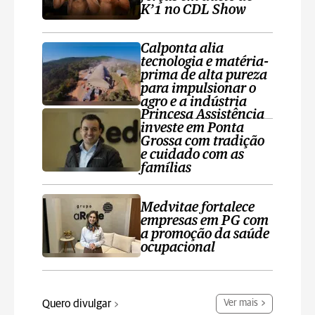
K’1 no CDL Show
Calponta alia
tecnologia e matéria-
prima de alta pureza
para impulsionar o
agro e a indústria
Princesa Assistência
investe em Ponta
Grossa com tradição
e cuidado com as
famílias
Medvitae fortalece
empresas em PG com
a promoção da saúde
ocupacional
Quero divulgar
Ver mais