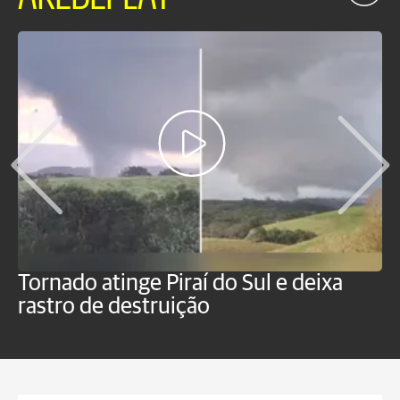
Tornado atinge Piraí do Sul e deixa
H
rastro de destruição
C
m