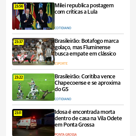
Milei republica postagem
23:56
com críticas a Lula
COTIDIANO
Brasileirão: Botafogo marca
23:37
golaço, mas Fluminense
busca empate em clássico
ESPORTE
Brasileirão: Coritiba vence
23:22
Chapecoense e se aproxima
do G5
COTIDIANO
Idosa é encontrada morta
23:11
dentro de casa na Vila Odete
em Ponta Grossa
PONTA GROSSA