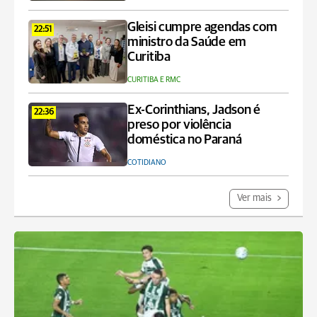
Gleisi cumpre agendas com
22:51
ministro da Saúde em
Curitiba
CURITIBA E RMC
Ex-Corinthians, Jadson é
22:36
preso por violência
doméstica no Paraná
COTIDIANO
Ver mais