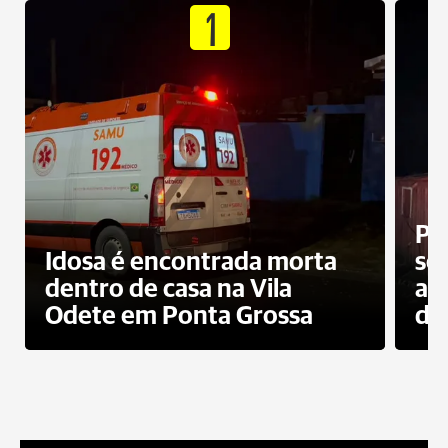
1
Pr
Idosa é encontrada morta
sec
dentro de casa na Vila
ap
Odete em Ponta Grossa
do