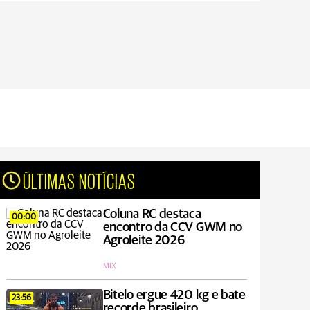
ÚLTIMAS NOTÍCIAS
Coluna RC destaca
00:00
encontro da CCV GWM no
Agroleite 2026
MIX
Bitelo ergue 420 kg e bate
23:56
recorde brasileiro