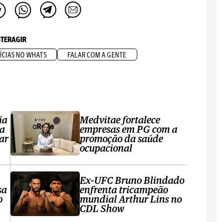
NTERAGIR
ÍCIAS NO WHATS
FALAR COM A GENTE
ia
Medvitae fortalece
ta
empresas em PG com a
ar
promoção da saúde
ocupacional
Ex-UFC Bruno Blindado
sa
enfrenta tricampeão
o
mundial Arthur Lins no
CDL Show