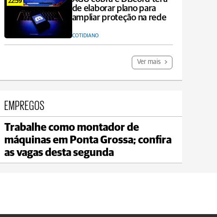
22:59
de elaborar plano para
ampliar proteção na rede
COTIDIANO
Ver mais
EMPREGOS
Trabalhe como montador de
Jaguariaíva
máquinas em Ponta Grossa; confira
max 19°C
min 18°C
as vagas desta segunda