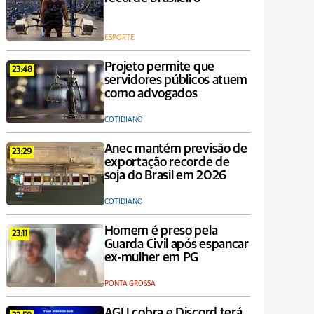
ESPORTE
Projeto permite que
23:48
servidores públicos atuem
como advogados
COTIDIANO
Anec mantém previsão de
23:29
exportação recorde de
soja do Brasil em 2026
COTIDIANO
Homem é preso pela
23:11
Guarda Civil após espancar
ex-mulher em PG
PONTA GROSSA
AGU cobra e Discord terá