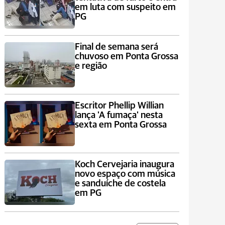
em luta com suspeito em
PG
Final de semana será
chuvoso em Ponta Grossa
e região
Escritor Phellip Willian
lança 'A fumaça' nesta
sexta em Ponta Grossa
Koch Cervejaria inaugura
novo espaço com música
e sanduíche de costela
em PG