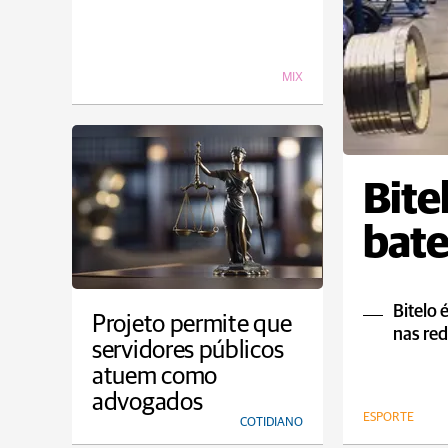
MIX
Bite
bate
Bitelo 
Projeto permite que
nas red
servidores públicos
atuem como
advogados
ESPORTE
COTIDIANO