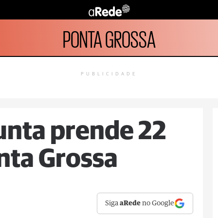
PONTA GROSSA
PUBLICIDADE
unta prende 22
nta Grossa
Siga
aRede
no Google