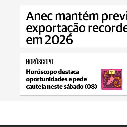
Anec mantém previ
exportação recorde 
em 2026
HORÓSCOPO
Horóscopo destaca
Castro
oportunidades e pede
C
max 18°C
min 18°C
cautela neste sábado (08)