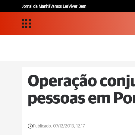
Jornal da Manhã
Vamos Ler
Viver Bem
Operação conj
pessoas em Po
Publicado:
07/12/2013, 12:17