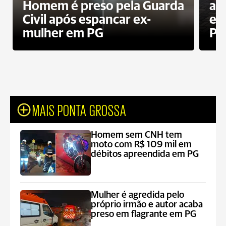
Homem é preso pela Guarda
ati
Civil após espancar ex-
en
mulher em PG
Pr
MAIS PONTA GROSSA
Homem sem CNH tem
moto com R$ 109 mil em
débitos apreendida em PG
Mulher é agredida pelo
próprio irmão e autor acaba
preso em flagrante em PG