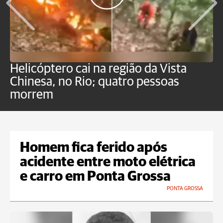
Helicóptero cai na região da Vista
C
Chinesa, no Rio; quatro pessoas
a
morrem
o
Homem fica ferido após
acidente entre moto elétrica
e carro em Ponta Grossa
PONTA GROSSA