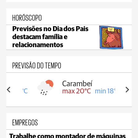
HORÓSCOPO
Previsões no Dia dos Pais
destacam família e
relacionamentos
PREVISÃO DO TEMPO
Carambeí
in 18°C
max 20°C
min 18°C
EMPREGOS
Trabalhe como montador de máquinas