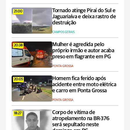
Tornado atinge Piraí do Sul e
21:00
Jaguariaíva e deixa rastro de
destruição
CAMPOS GERAIS
Mulher é agredida pelo
20:38
próprio irmão e autor acaba
preso em flagrante em PG
PONTA GROSSA
Homem fica ferido após
20:05
acidente entre moto elétrica
e carro em Ponta Grossa
PONTA GROSSA
Corpo de vítima de
18:27
atropelamento na BR-376
será sepultado neste