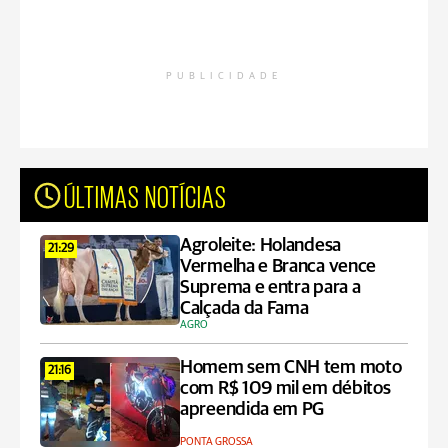
PUBLICIDADE
ÚLTIMAS NOTÍCIAS
Agroleite: Holandesa
21:29
Vermelha e Branca vence
Suprema e entra para a
Calçada da Fama
AGRO
Homem sem CNH tem moto
21:16
com R$ 109 mil em débitos
apreendida em PG
PONTA GROSSA