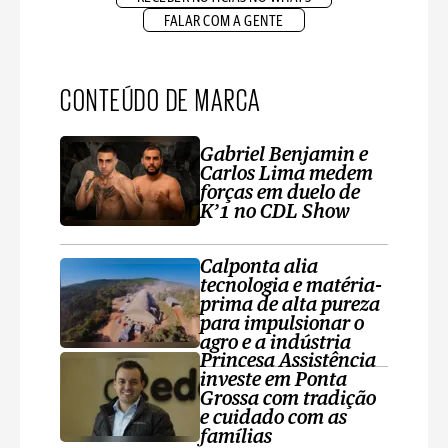
FALAR COM A GENTE
CONTEÚDO DE MARCA
Gabriel Benjamin e
Carlos Lima medem
forças em duelo de
K’1 no CDL Show
Calponta alia
tecnologia e matéria-
prima de alta pureza
para impulsionar o
agro e a indústria
Princesa Assistência
investe em Ponta
Grossa com tradição
e cuidado com as
famílias