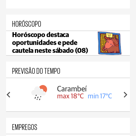
HORÓSCOPO
Horóscopo destaca
oportunidades e pede
cautela neste sábado (08)
PREVISÃO DO TEMPO
Carambeí
in 18°C
max 18°C
min 17°C
EMPREGOS