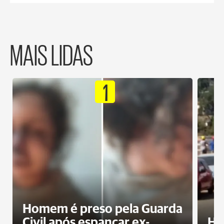
MAIS LIDAS
1
Homem é preso pela Guarda
Civil após espancar ex-
Ho