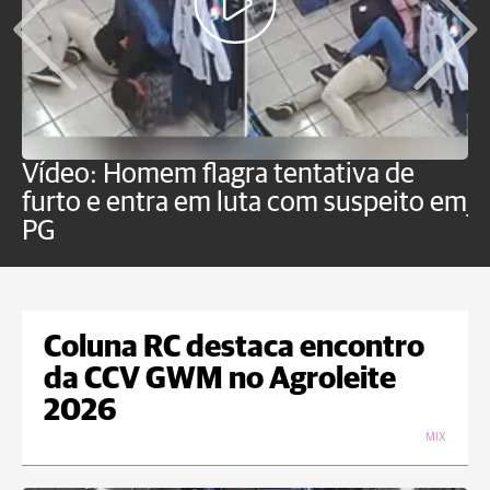
Vídeo: Homem flagra tentativa de
B
furto e entra em luta com suspeito em
j
PG
Coluna RC destaca encontro
da CCV GWM no Agroleite
2026
MIX