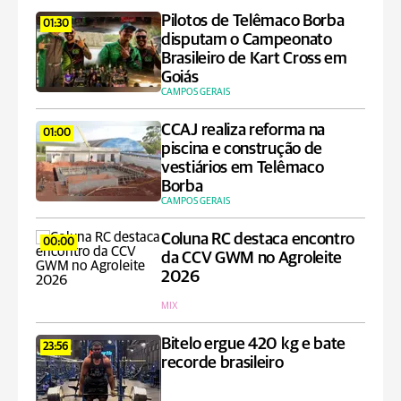
Pilotos de Telêmaco Borba
01:30
disputam o Campeonato
Brasileiro de Kart Cross em
Goiás
CAMPOS GERAIS
CCAJ realiza reforma na
01:00
piscina e construção de
vestiários em Telêmaco
Borba
CAMPOS GERAIS
Coluna RC destaca encontro
00:00
da CCV GWM no Agroleite
2026
MIX
Bitelo ergue 420 kg e bate
23:56
recorde brasileiro