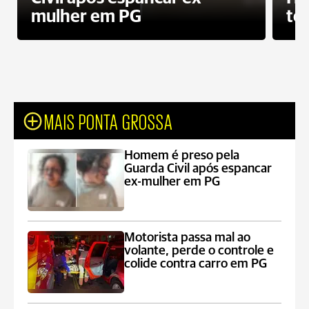
mulher em PG
te
MAIS PONTA GROSSA
Homem é preso pela
Guarda Civil após espancar
ex-mulher em PG
Motorista passa mal ao
volante, perde o controle e
colide contra carro em PG