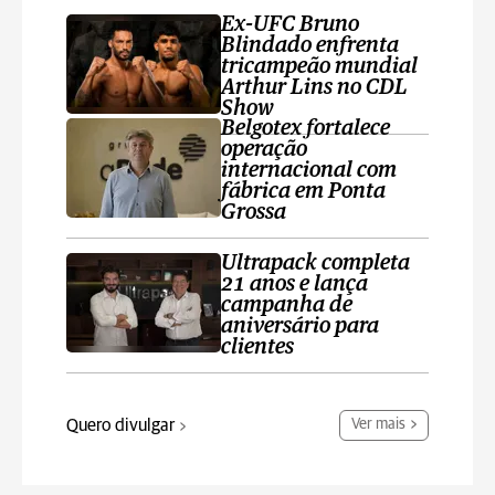
Ex-UFC Bruno
Blindado enfrenta
tricampeão mundial
Arthur Lins no CDL
Show
Belgotex fortalece
operação
internacional com
fábrica em Ponta
Grossa
Ultrapack completa
21 anos e lança
campanha de
aniversário para
clientes
Quero divulgar
Ver mais