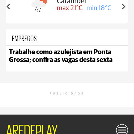
Carambeí
in 18°C
max 21°C
min 18°C
EMPREGOS
Trabalhe como azulejista em Ponta
Grossa; confira as vagas desta sexta
PUBLICIDADE
AREDEPLAY