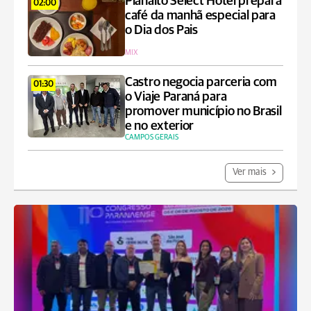
Planalto Select Hotel prepara
02:00
café da manhã especial para
o Dia dos Pais
MIX
Castro negocia parceria com
01:30
o Viaje Paraná para
promover município no Brasil
e no exterior
CAMPOS GERAIS
Ver mais