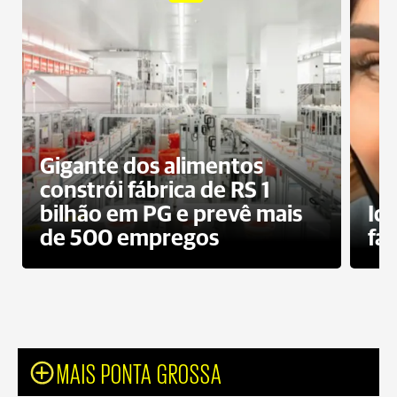
Gigante dos alimentos
constrói fábrica de RS 1
bilhão em PG e prevê mais
Id
de 500 empregos
fa
MAIS PONTA GROSSA