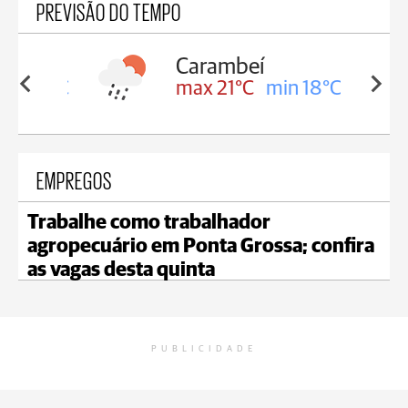
PREVISÃO DO TEMPO
Carambeí
in 18°C
max 21°C
min 18°C
EMPREGOS
Trabalhe como trabalhador
agropecuário em Ponta Grossa; confira
as vagas desta quinta
PUBLICIDADE