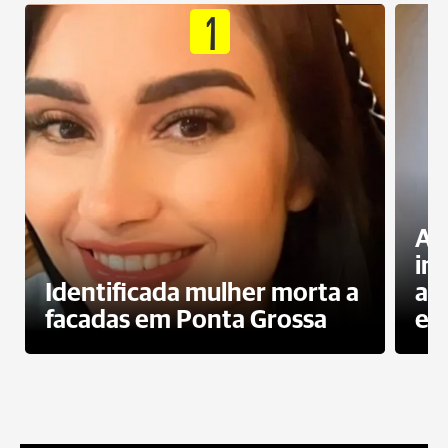
1
Al
in
Identificada mulher morta a
ag
facadas em Ponta Grossa
es