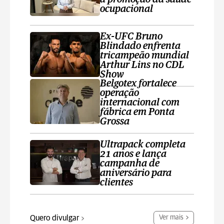
ocupacional
Ex-UFC Bruno
Blindado enfrenta
tricampeão mundial
Arthur Lins no CDL
Show
Belgotex fortalece
operação
internacional com
fábrica em Ponta
Grossa
Ultrapack completa
21 anos e lança
campanha de
aniversário para
clientes
Quero divulgar
Ver mais