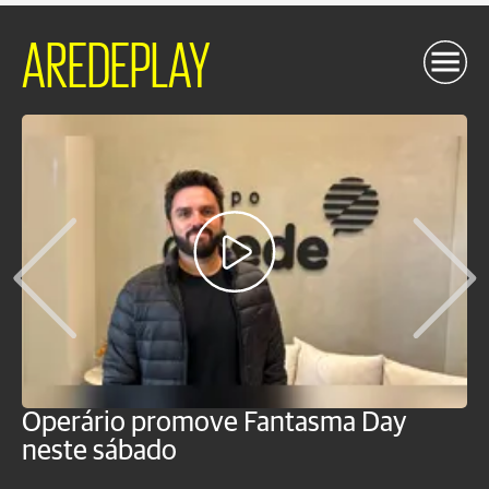
AREDEPLAY
Operário promove Fantasma Day
R
neste sábado
c