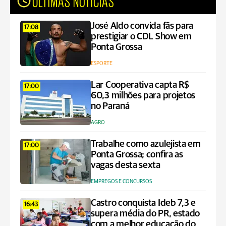
ÚLTIMAS NOTÍCIAS
José Aldo convida fãs para
17:08
prestigiar o CDL Show em
Ponta Grossa
ESPORTE
Lar Cooperativa capta R$
17:00
60,3 milhões para projetos
no Paraná
AGRO
Trabalhe como azulejista em
17:00
Ponta Grossa; confira as
vagas desta sexta
EMPREGOS E CONCURSOS
Castro conquista Ideb 7,3 e
16:43
supera média do PR, estado
com a melhor educação do