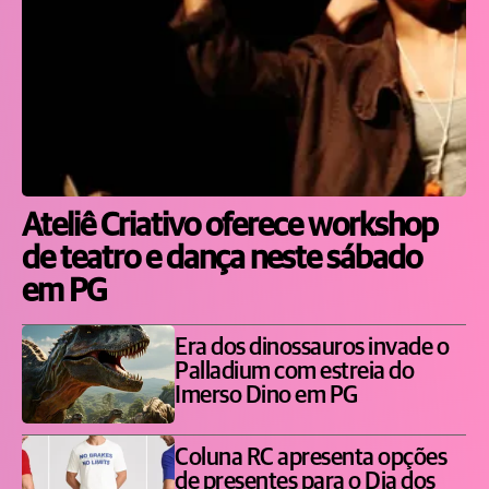
Ateliê Criativo oferece workshop
de teatro e dança neste sábado
em PG
Era dos dinossauros invade o
Palladium com estreia do
Imerso Dino em PG
Coluna RC apresenta opções
de presentes para o Dia dos