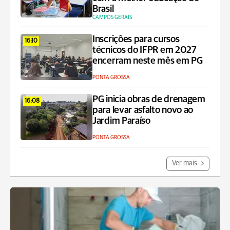
Brasil
CAMPOS GERAIS
Inscrições para cursos
16:10
técnicos do IFPR em 2027
encerram neste mês em PG
PONTA GROSSA
PG inicia obras de drenagem
16:08
para levar asfalto novo ao
Jardim Paraíso
PONTA GROSSA
Ver mais