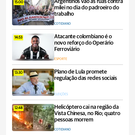
Argentinos vão às ruas contra
15:00
milei no dia do padroeiro do
trabalho
COTIDIANO
Atacante colombiano é o
14:53
novo reforço do Operário
Ferroviário
ESPORTE
Plano de Lula promete
13:30
regulação das redes sociais
ELEIÇÕES
Helicóptero cai na região da
12:48
Vista Chinesa, no Rio; quatro
pessoas morrem
COTIDIANO