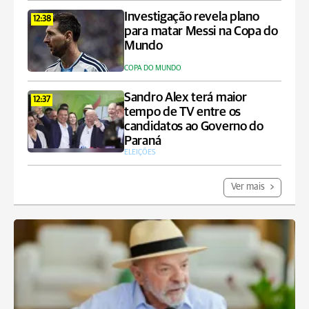
Investigação revela plano
12:38
para matar Messi na Copa do
Mundo
COPA DO MUNDO
Sandro Alex terá maior
12:37
tempo de TV entre os
candidatos ao Governo do
Paraná
ELEIÇÕES
Ver mais