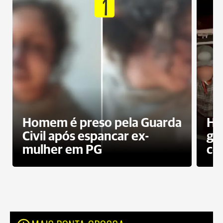
1
Homem é preso pela Guarda
Ho
Civil após espancar ex-
gr
mulher em PG
co