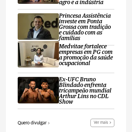
agro e a indústria
Princesa Assistência
investe em Ponta
Grossa com tradição
e cuidado com as
famílias
Medvitae fortalece
empresas em PG com
a promoção da saúde
ocupacional
Ex-UFC Bruno
Blindado enfrenta
tricampeão mundial
Arthur Lins no CDL
Show
Quero divulgar
Ver mais