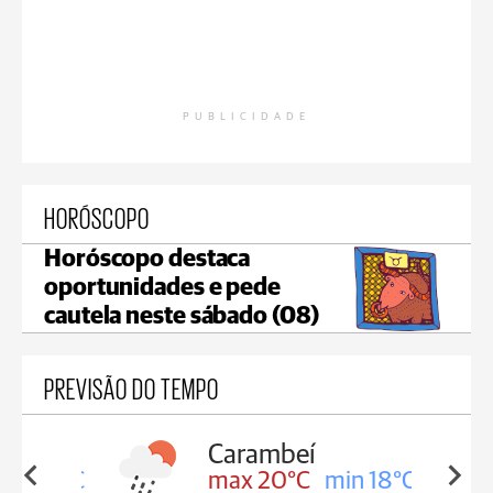
PUBLICIDADE
HORÓSCOPO
Horóscopo destaca
oportunidades e pede
cautela neste sábado (08)
PREVISÃO DO TEMPO
Carambeí
in 18°C
max 20°C
min 18°C