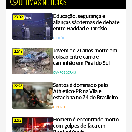
ÚLTIMAS NOTÍCIAS
Educação, segurança e
23:02
alianças são temas de debate
entre Haddad e Tarcísio
ELEIÇÕES
Jovem de 21 anos morre em
22:43
colisão entre carro e
caminhão em Piraí do Sul
CAMPOS GERAIS
Santos é dominado pelo
22:28
Athletico-PR na Vila e
estaciona no Z4 do Brasileiro
ESPORTE
Homem é encontrado morto
22:12
com golpes de faca em