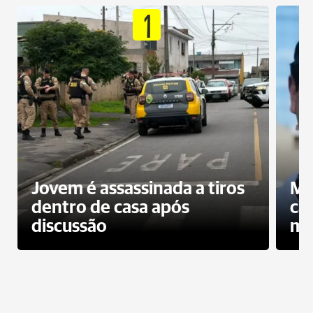
1
Jovem é assassinada a tiros
Mo
dentro de casa após
ca
discussão
mo