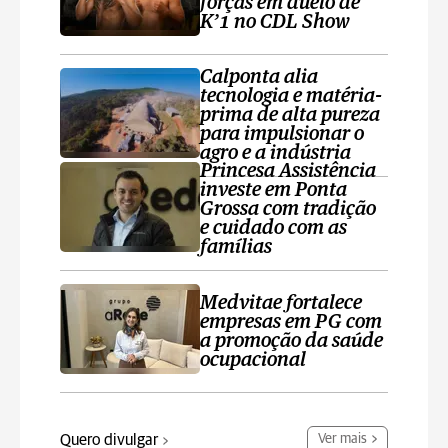
forças em duelo de
K’1 no CDL Show
Calponta alia
tecnologia e matéria-
prima de alta pureza
para impulsionar o
agro e a indústria
Princesa Assistência
investe em Ponta
Grossa com tradição
e cuidado com as
famílias
Medvitae fortalece
empresas em PG com
a promoção da saúde
ocupacional
Quero divulgar
Ver mais