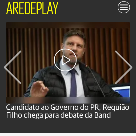
AREDEPLAY
Candidato ao Governo do PR, Requião
S
Filho chega para debate da Band
p
B