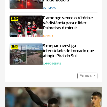
Prudentópolis
COTIDIANO
Flamengo vence o Vitória e
21:59
vê distância para o líder
Palmeiras diminuir
ESPORTE
Simepar investiga
21:43
intensidade de tornado que
atingiu Piraí do Sul
CAMPOS GERAIS
Ver mais