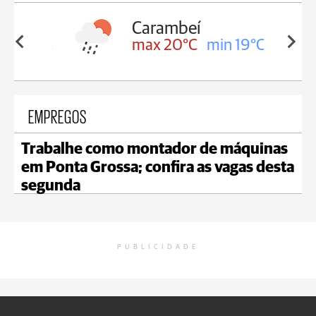
Carambeí
in 19°C
max 20°C
min 19°C
EMPREGOS
Trabalhe como montador de máquinas
em Ponta Grossa; confira as vagas desta
segunda
PUBLICIDADE