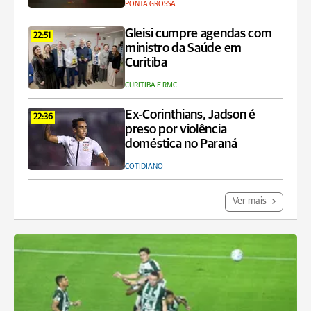
PONTA GROSSA
Gleisi cumpre agendas com
22:51
ministro da Saúde em
Curitiba
CURITIBA E RMC
Ex-Corinthians, Jadson é
22:36
preso por violência
doméstica no Paraná
COTIDIANO
Ver mais