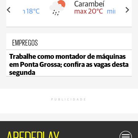
Carambeí
in 18°C
max 20°C
min 18°C
EMPREGOS
Trabalhe como montador de máquinas
em Ponta Grossa; confira as vagas desta
segunda
PUBLICIDADE
AREDEPLAY