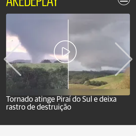
Tornado atinge Piraí do Sul e deixa
H
rastro de destruição
C
m