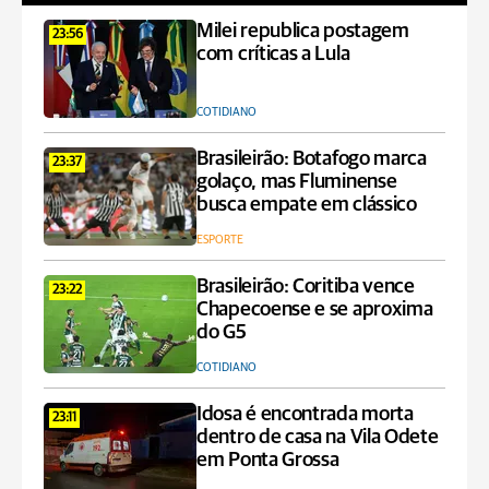
Milei republica postagem
23:56
com críticas a Lula
COTIDIANO
Brasileirão: Botafogo marca
23:37
golaço, mas Fluminense
busca empate em clássico
ESPORTE
Brasileirão: Coritiba vence
23:22
Chapecoense e se aproxima
do G5
COTIDIANO
Idosa é encontrada morta
23:11
dentro de casa na Vila Odete
em Ponta Grossa