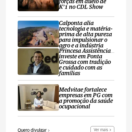
forças em duelo de
K’1 no CDL Show
Calponta alia
tecnologia e matéria-
prima de alta pureza
para impulsionar o
agro e a indústria
Princesa Assistência
investe em Ponta
Grossa com tradição
e cuidado com as
famílias
Medvitae fortalece
empresas em PG com
a promoção da saúde
ocupacional
Quero divulgar
Ver mais