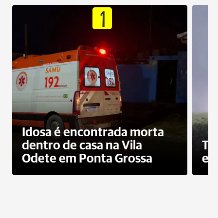
1
Idosa é encontrada morta
dentro de casa na Vila
To
Odete em Ponta Grossa
e 