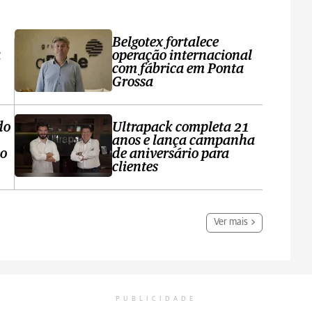
Belgotex fortalece
a
operação internacional
com fábrica em Ponta
Grossa
do
Ultrapack completa 21
anos e lança campanha
no
de aniversário para
clientes
Ver mais
PUBLICIDADE