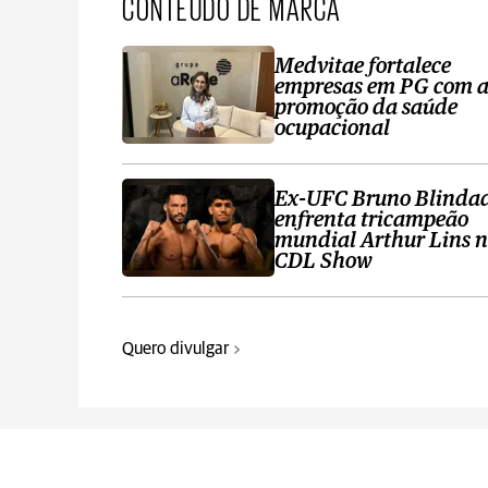
CONTEÚDO DE MARCA
Medvitae fortalece
empresas em PG com 
promoção da saúde
ocupacional
Ex-UFC Bruno Blinda
enfrenta tricampeão
mundial Arthur Lins 
CDL Show
Quero divulgar