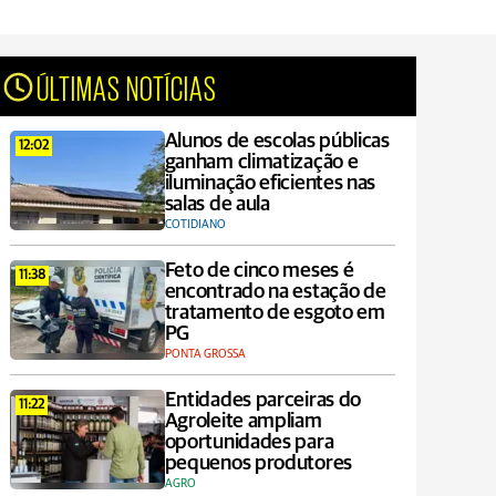
ÚLTIMAS NOTÍCIAS
Alunos de escolas públicas
12:02
ganham climatização e
iluminação eficientes nas
salas de aula
COTIDIANO
Feto de cinco meses é
11:38
encontrado na estação de
tratamento de esgoto em
PG
PONTA GROSSA
Entidades parceiras do
11:22
Agroleite ampliam
oportunidades para
pequenos produtores
AGRO