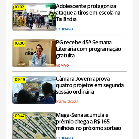
Adolescente protagoniza
10:02
ataque a tiros em escola na
Tailândia
COTIDIANO
PG recebe 45ª Semana
10:00
Literária com programação
gratuita
AO VIVO
Câmara Jovem aprova
09:49
quatro projetos em segunda
sessão ordinária
PONTA GROSSA
Mega-Sena acumula e
09:47
prêmio chega a R$ 165
milhões no próximo sorteio
COTIDIANO