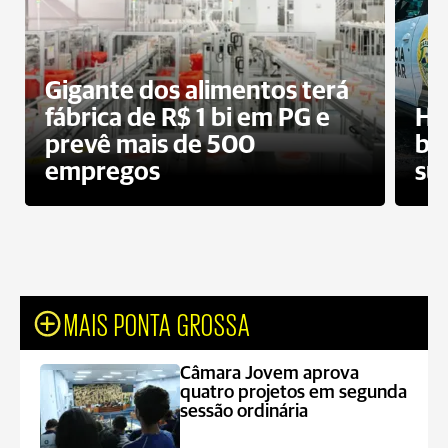
Gigante dos alimentos terá
fábrica de R$ 1 bi em PG e
Ho
prevê mais de 500
bo
empregos
su
MAIS PONTA GROSSA
Câmara Jovem aprova
quatro projetos em segunda
sessão ordinária