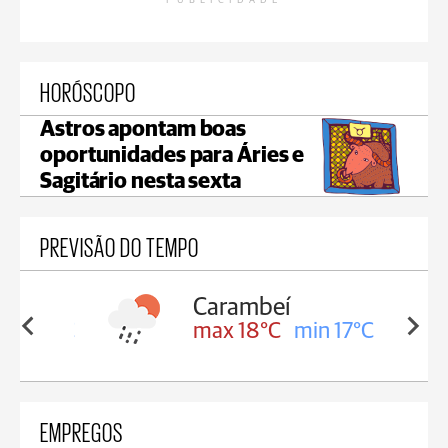
PUBLICIDADE
HORÓSCOPO
Astros apontam boas
oportunidades para Áries e
Sagitário nesta sexta
PREVISÃO DO TEMPO
Carambeí
in 18°C
max 18°C
min 17°C
EMPREGOS