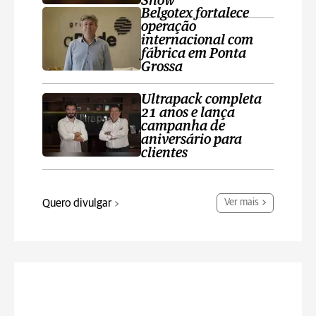
Show
Belgotex fortalece
operação
internacional com
fábrica em Ponta
Grossa
Ultrapack completa
21 anos e lança
campanha de
aniversário para
clientes
Quero divulgar
Ver mais