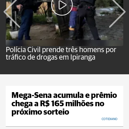
Polícia Civil prende três homens por
P
tráfico de drogas em Ipiranga
c
f
Mega-Sena acumula e prêmio
chega a R$ 165 milhões no
próximo sorteio
COTIDIANO