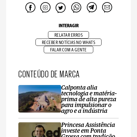
INTERAGIR
RELATAR ERROS
RECEBER NOTÍCIAS NO WHATS
FALAR COM A GENTE
CONTEÚDO DE MARCA
Calponta alia
tecnologia e matéria-
prima de alta pureza
para impulsionar o
agro e a indústria
Princesa Assistência
investe em Ponta
Grossa com tradição