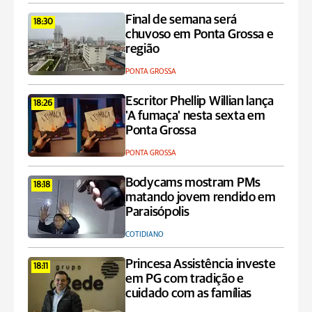
Final de semana será
18:30
chuvoso em Ponta Grossa e
região
PONTA GROSSA
Escritor Phellip Willian lança
18:26
'A fumaça' nesta sexta em
Ponta Grossa
PONTA GROSSA
Bodycams mostram PMs
18:18
matando jovem rendido em
Paraisópolis
COTIDIANO
Princesa Assistência investe
18:11
em PG com tradição e
cuidado com as famílias