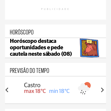
PUBLICIDADE
HORÓSCOPO
Horóscopo destaca
oportunidades e pede
cautela neste sábado (08)
PREVISÃO DO TEMPO
Carambeí
in 18°C
max 18°C
min 17°C