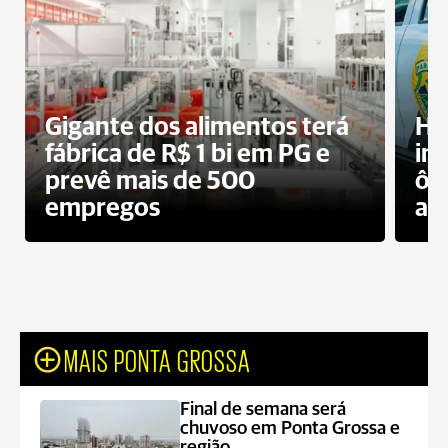
Gigante dos alimentos terá
Ho
fábrica de R$ 1 bi em PG e
im
prevê mais de 500
ôn
empregos
ac
MAIS PONTA GROSSA
Final de semana será
chuvoso em Ponta Grossa e
região