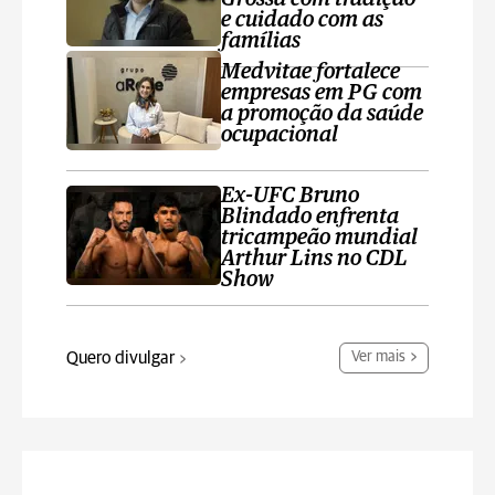
e cuidado com as
famílias
Medvitae fortalece
empresas em PG com
a promoção da saúde
ocupacional
Ex-UFC Bruno
Blindado enfrenta
tricampeão mundial
Arthur Lins no CDL
Show
Quero divulgar
Ver mais