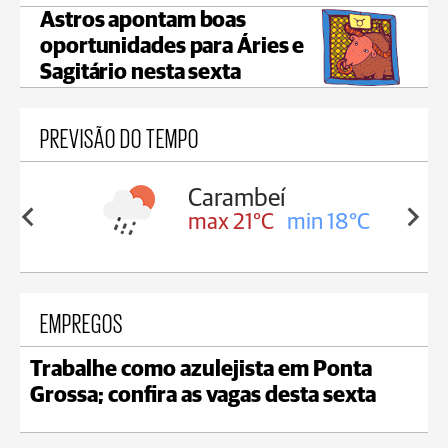
Astros apontam boas
oportunidades para Áries e
Sagitário nesta sexta
PREVISÃO DO TEMPO
Carambeí
in 18°C
max 21°C
min 18°C
EMPREGOS
Trabalhe como azulejista em Ponta
Grossa; confira as vagas desta sexta