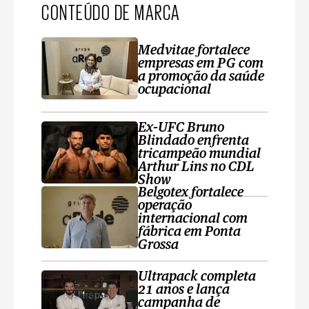
CONTEÚDO DE MARCA
Medvitae fortalece
empresas em PG com
a promoção da saúde
ocupacional
Ex-UFC Bruno
Blindado enfrenta
tricampeão mundial
Arthur Lins no CDL
Show
Belgotex fortalece
operação
internacional com
fábrica em Ponta
Grossa
Ultrapack completa
21 anos e lança
campanha de