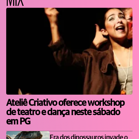
Ateliê Criativo oferece workshop
de teatro e dança neste sábado
em PG
Era dos dinossauros invade o