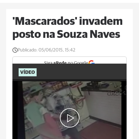
'Mascarados' invadem
posto na Souza Naves
Publicado:
05/06/2015, 15:42
Siga
aRede
no Google
VÍDEO