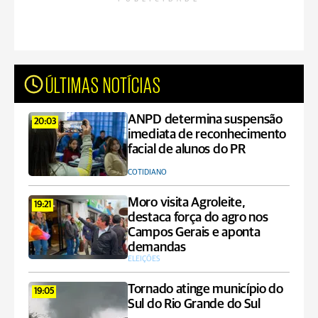
ÚLTIMAS NOTÍCIAS
ANPD determina suspensão
20:03
imediata de reconhecimento
facial de alunos do PR
COTIDIANO
Moro visita Agroleite,
19:21
destaca força do agro nos
Campos Gerais e aponta
demandas
ELEIÇÕES
Tornado atinge município do
19:05
Sul do Rio Grande do Sul