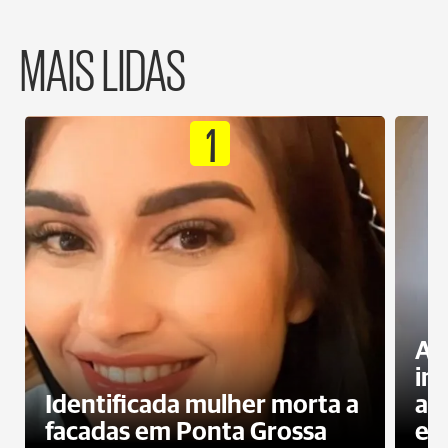
MAIS LIDAS
1
Al
in
Identificada mulher morta a
ag
facadas em Ponta Grossa
es