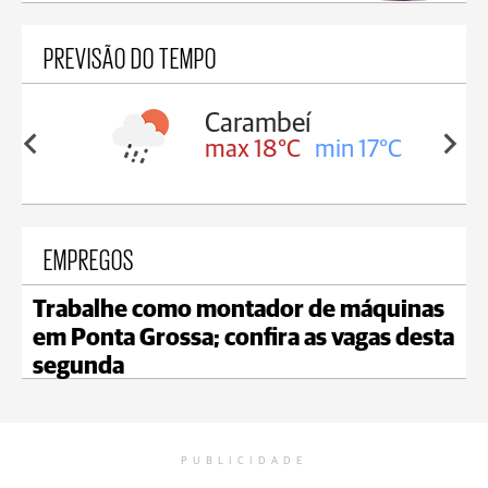
PREVISÃO DO TEMPO
Carambeí
Jaguaria
max 18°C
min 17°C
max 19°
EMPREGOS
Trabalhe como montador de máquinas
em Ponta Grossa; confira as vagas desta
segunda
PUBLICIDADE