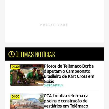
PUBLICIDADE
ÚLTIMAS NOTÍCIAS
Pilotos de Telêmaco Borba
01:30
disputam o Campeonato
Brasileiro de Kart Cross em
Goiás
CAMPOS GERAIS
CCAJ realiza reforma na
01:00
piscina e construção de
vestiários em Telêmaco