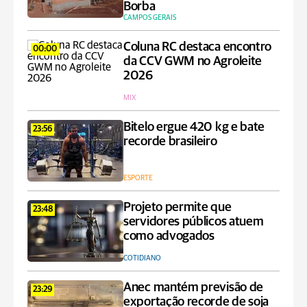
Borba
CAMPOS GERAIS
Coluna RC destaca encontro
00:00
da CCV GWM no Agroleite
2026
MIX
Bitelo ergue 420 kg e bate
23:56
recorde brasileiro
ESPORTE
Projeto permite que
23:48
servidores públicos atuem
como advogados
COTIDIANO
Anec mantém previsão de
23:29
exportação recorde de soja