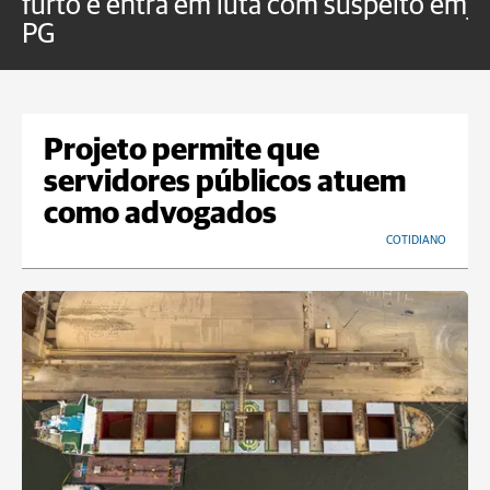
furto e entra em luta com suspeito em
j
PG
Projeto permite que
servidores públicos atuem
como advogados
COTIDIANO