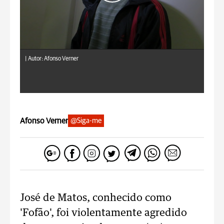
|
Autor: Afonso Verner
Afonso Verner
@Siga-me
José de Matos, conhecido como
'Fofão', foi violentamente agredido