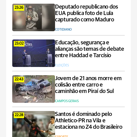
Deputado republicano dos
23:26
EUA publica foto de Lula
capturado como Maduro
COTIDIANO
Educação, segurança e
23:02
alianças são temas de debate
entre Haddad e Tarcísio
ELEIÇÕES
Jovem de 21 anos morre em
22:43
colisão entre carro e
caminhão em Piraí do Sul
CAMPOS GERAIS
Santos é dominado pelo
22:28
Athletico-PR na Vila e
estaciona no Z4 do Brasileiro
ESPORTE