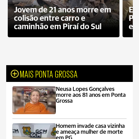
Jovem de 21 anos morre em
Ex
colisão entre carro e
Pe
caminhão em Piraí do Sul
en
MAIS PONTA GROSSA
Neusa Lopes Gonçalves
morre aos 81 anos em Ponta
Grossa
Homem invade casa vizinha
e ameaça mulher de morte
em PG