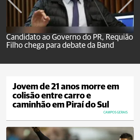
Candidato ao Governo do PR, Requião
S
Filho chega para debate da Band
p
B
Jovem de 21 anos morre em
colisão entre carro e
caminhão em Piraí do Sul
CAMPOS GERAIS