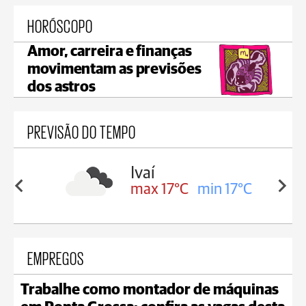
HORÓSCOPO
Amor, carreira e finanças
movimentam as previsões
dos astros
PREVISÃO DO TEMPO
lis
Ivaí
in 16°C
max 17°C
min 17°C
EMPREGOS
Trabalhe como montador de máquinas