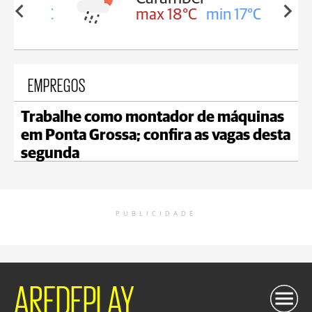
in 18°C
max 18°C
min 17°C
EMPREGOS
Trabalhe como montador de máquinas
em Ponta Grossa; confira as vagas desta
segunda
PUBLICIDADE
AREDEPLAY