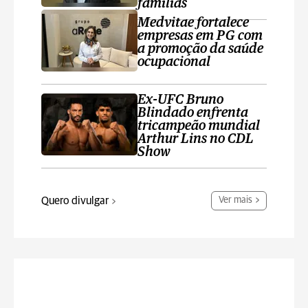
famílias
Medvitae fortalece
empresas em PG com
a promoção da saúde
ocupacional
Ex-UFC Bruno
Blindado enfrenta
tricampeão mundial
Arthur Lins no CDL
Show
Quero divulgar
Ver mais