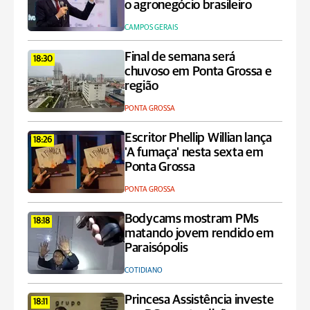
o agronegócio brasileiro
CAMPOS GERAIS
Final de semana será
18:30
chuvoso em Ponta Grossa e
região
PONTA GROSSA
Escritor Phellip Willian lança
18:26
'A fumaça' nesta sexta em
Ponta Grossa
PONTA GROSSA
Bodycams mostram PMs
18:18
matando jovem rendido em
Paraisópolis
COTIDIANO
Princesa Assistência investe
18:11