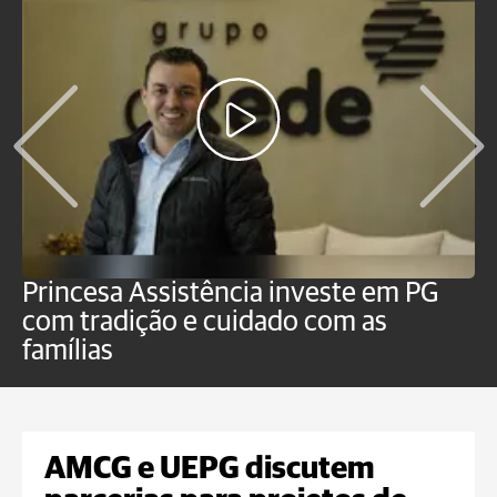
Princesa Assistência investe em PG
C
com tradição e cuidado com as
p
famílias
o
AMCG e UEPG discutem