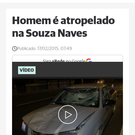
Homem é atropelado
na Souza Naves
Publicado:
17/02/2015, 07:49
Siga
aRede
no Google
VÍDEO