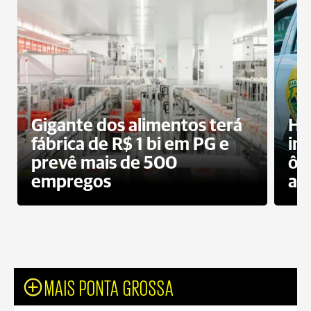
Gigante dos alimentos terá
Ho
fábrica de R$ 1 bi em PG e
im
prevê mais de 500
ôn
empregos
ac
MAIS PONTA GROSSA