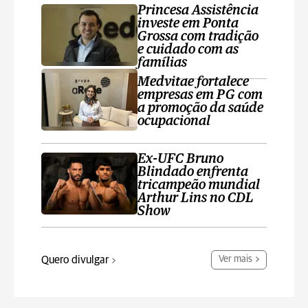
Princesa Assistência
investe em Ponta
Grossa com tradição
e cuidado com as
famílias
Medvitae fortalece
empresas em PG com
a promoção da saúde
ocupacional
Ex-UFC Bruno
Blindado enfrenta
tricampeão mundial
Arthur Lins no CDL
Show
Quero divulgar
Ver mais