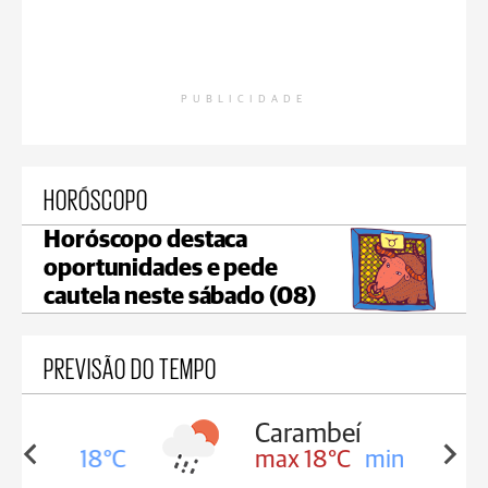
PUBLICIDADE
HORÓSCOPO
Horóscopo destaca
oportunidades e pede
cautela neste sábado (08)
PREVISÃO DO TEMPO
Carambeí
in 18°C
max 18°C
min 17°C