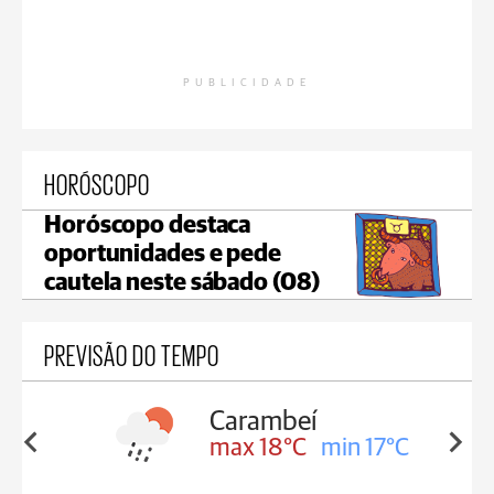
PUBLICIDADE
HORÓSCOPO
Horóscopo destaca
oportunidades e pede
cautela neste sábado (08)
PREVISÃO DO TEMPO
Carambeí
in 18°C
max 18°C
min 17°C