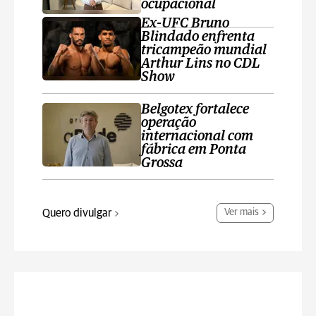
ocupacional
Ex-UFC Bruno
Blindado enfrenta
tricampeão mundial
Arthur Lins no CDL
Show
Belgotex fortalece
operação
internacional com
fábrica em Ponta
Grossa
Quero divulgar
Ver mais