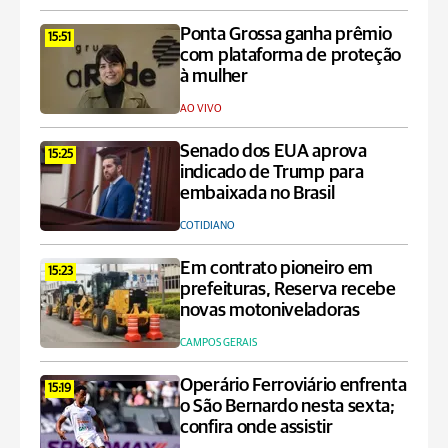
Ponta Grossa ganha prêmio
15:51
com plataforma de proteção
à mulher
AO VIVO
Senado dos EUA aprova
15:25
indicado de Trump para
embaixada no Brasil
COTIDIANO
Em contrato pioneiro em
15:23
prefeituras, Reserva recebe
novas motoniveladoras
CAMPOS GERAIS
Operário Ferroviário enfrenta
15:19
o São Bernardo nesta sexta;
confira onde assistir