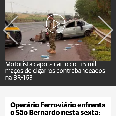
Motorista capota carro com 5 mil
P
maços de cigarros contrabandeados
G
na BR-163
f
Operário Ferroviário enfrenta
o São Bernardo nesta sexta;