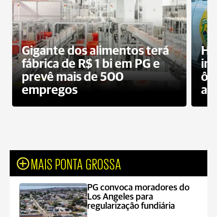
Gigante dos alimentos terá
Ho
fábrica de R$ 1 bi em PG e
im
prevê mais de 500
ôn
empregos
ac
MAIS PONTA GROSSA
PG convoca moradores do
Los Angeles para
regularização fundiária