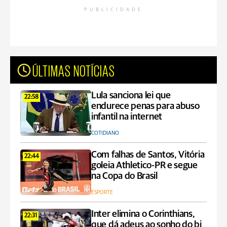
PUBLICIDADE
ÚLTIMAS NOTÍCIAS
Lula sanciona lei que
22:58
endurece penas para abuso
infantil na internet
COTIDIANO
Com falhas de Santos, Vitória
22:44
goleia Athletico-PR e segue
na Copa do Brasil
ESPORTE
Inter elimina o Corinthians,
22:31
que dá adeus ao sonho do bi