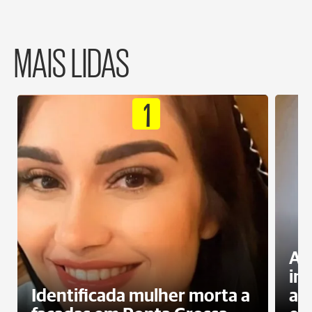
MAIS LIDAS
1
Al
in
Identificada mulher morta a
ag