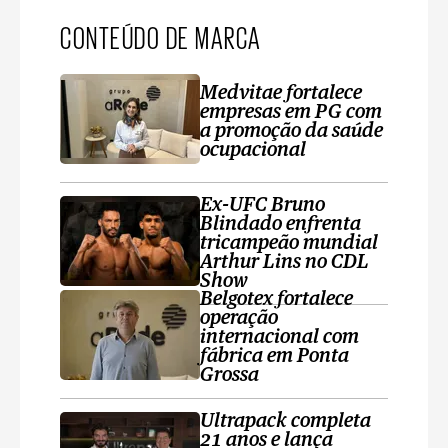
CONTEÚDO DE MARCA
Medvitae fortalece
empresas em PG com
a promoção da saúde
ocupacional
Ex-UFC Bruno
Blindado enfrenta
tricampeão mundial
Arthur Lins no CDL
Show
Belgotex fortalece
operação
internacional com
fábrica em Ponta
Grossa
Ultrapack completa
21 anos e lança