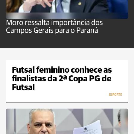
Moro ressalta importância dos
E
Campos Gerais para o Paraná
m
Futsal feminino conhece as
finalistas da 2ª Copa PG de
Futsal
ESPORTE