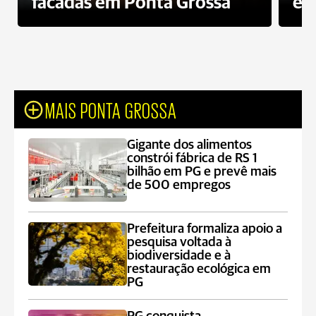
facadas em Ponta Grossa
es
MAIS PONTA GROSSA
Gigante dos alimentos
constrói fábrica de RS 1
bilhão em PG e prevê mais
de 500 empregos
Prefeitura formaliza apoio a
pesquisa voltada à
biodiversidade e à
restauração ecológica em
PG