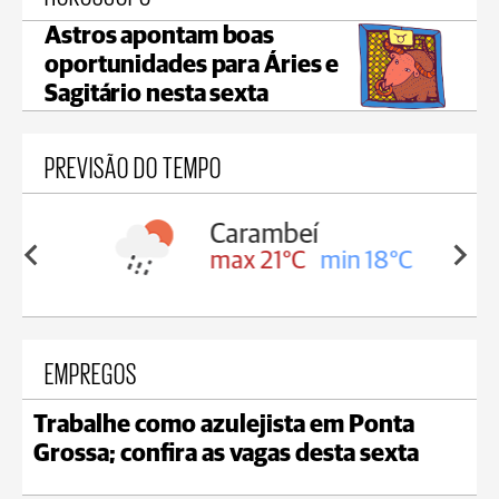
Astros apontam boas
oportunidades para Áries e
Sagitário nesta sexta
PREVISÃO DO TEMPO
Carambeí
in 18°C
max 21°C
min 18°C
EMPREGOS
Trabalhe como azulejista em Ponta
Grossa; confira as vagas desta sexta