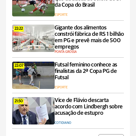
da Copa do Brasil
ESPORTE
Gigante dos alimentos
22:22
constrói fábrica de RS 1 bilhão
em PG e prevê mais de 500
empregos
PONTA GROSSA
Futsal feminino conhece as
22:07
finalistas da 2ª Copa PG de
Futsal
ESPORTE
Vice de Flávio descarta
21:50
acordo com Lindbergh sobre
acusação de estupro
COTIDIANO