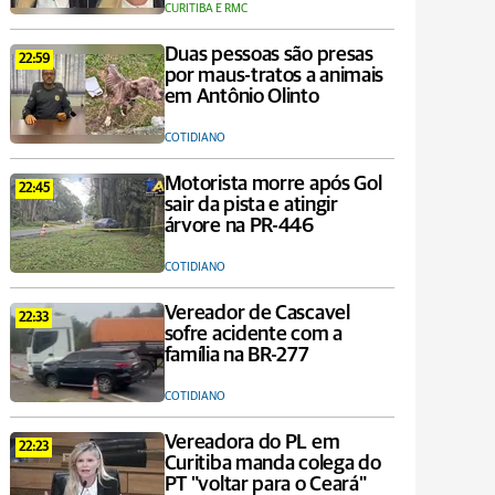
CURITIBA E RMC
Duas pessoas são presas
22:59
por maus-tratos a animais
em Antônio Olinto
COTIDIANO
Motorista morre após Gol
22:45
sair da pista e atingir
árvore na PR-446
COTIDIANO
Vereador de Cascavel
22:33
sofre acidente com a
família na BR-277
COTIDIANO
Vereadora do PL em
22:23
Curitiba manda colega do
PT "voltar para o Ceará"