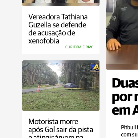
Vereadora Tathiana
Guzella se defende
de acusação de
xenofobia
CURITIBA E RMC
Duas
por 
em A
Motorista morre
Pitbull
após Gol sair da pista
com sus
e atingir árvore na