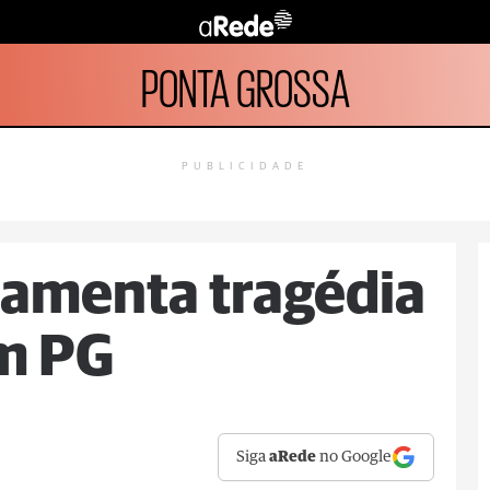
PONTA GROSSA
PUBLICIDADE
lamenta tragédia
em PG
Siga
aRede
no Google