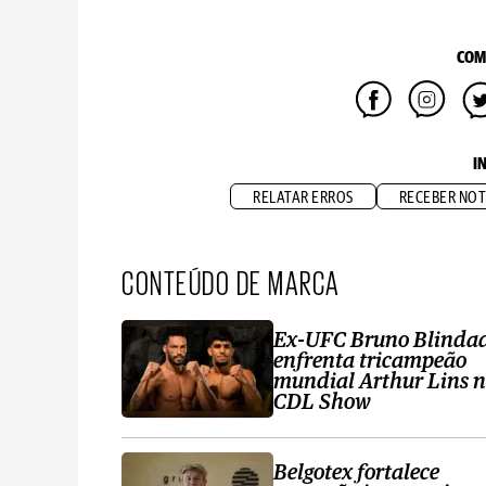
COM
I
RELATAR ERROS
RECEBER NOT
CONTEÚDO DE MARCA
Ex-UFC Bruno Blinda
enfrenta tricampeão
mundial Arthur Lins 
CDL Show
Belgotex fortalece