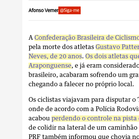
Afonso Verner
@Siga-me
A
Confederação Brasileira de Ciclism
pela morte dos atletas
Gustavo Patter
Neves, de 20 anos
.
Os dois atletas qu
Araponguense
, e já eram considerad
brasileiro, acabaram sofrendo um gra
chegando a falecer no próprio local.
Os ciclistas viajavam para disputar o 
onde de acordo com a Polícia Rodoviá
acabou
perdendo o controle na pista 
de colidir na lateral de um caminhão 
PRF também informou que chovia no