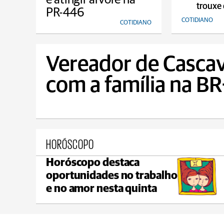
trouxe 
PR-446
COTIDIANO
COTIDIANO
Vereador de Cascav
com a família na B
HORÓSCOPO
Horóscopo destaca
Jaguariaíva
oportunidades no trabalho
max 21°C
min 20°C
e no amor nesta quinta