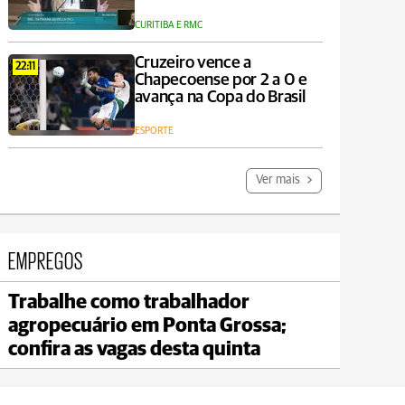
CURITIBA E RMC
Cruzeiro vence a
22:11
Chapecoense por 2 a 0 e
avança na Copa do Brasil
ESPORTE
Ver mais
EMPREGOS
Trabalhe como trabalhador
Telêmaco Borba
agropecuário em Ponta Grossa;
max 23°C
min 20°C
confira as vagas desta quinta