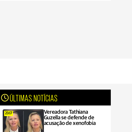
ÚLTIMAS NOTÍCIAS
Vereadora Tathiana
23:17
Guzella se defende de
acusação de xenofobia