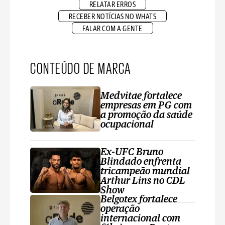
RELATAR ERROS
RECEBER NOTÍCIAS NO WHATS
FALAR COM A GENTE
CONTEÚDO DE MARCA
Medvitae fortalece
empresas em PG com
a promoção da saúde
ocupacional
Ex-UFC Bruno
Blindado enfrenta
tricampeão mundial
Arthur Lins no CDL
Show
Belgotex fortalece
operação
internacional com