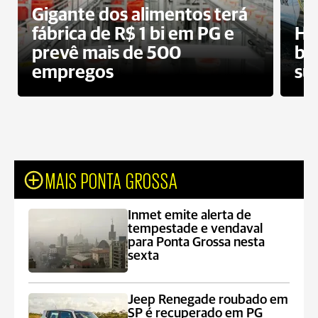
Gigante dos alimentos terá
fábrica de R$ 1 bi em PG e
Ho
prevê mais de 500
bo
empregos
su
MAIS PONTA GROSSA
Inmet emite alerta de
tempestade e vendaval
para Ponta Grossa nesta
sexta
Jeep Renegade roubado em
SP é recuperado em PG