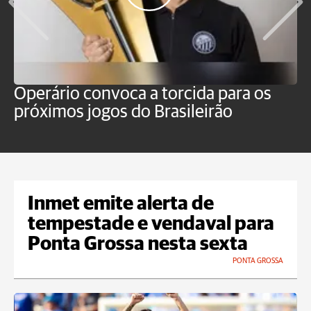
Operário convoca a torcida para os
C
próximos jogos do Brasileirão
b
Inmet emite alerta de
tempestade e vendaval para
Ponta Grossa nesta sexta
PONTA GROSSA