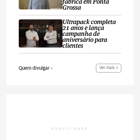
fábrica em Ponta
Grossa
Ultrapack completa
21 anos e lança
campanha de
aniversário para
clientes
Quero divulgar
Ver mais
PUBLICIDADE