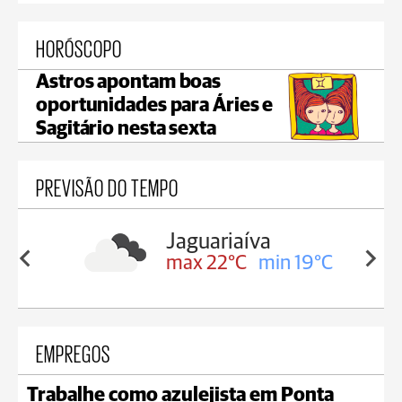
HORÓSCOPO
Astros apontam boas
oportunidades para Áries e
Sagitário nesta sexta
PREVISÃO DO TEMPO
Jaguariaíva
in 18°C
max 22°C
min 19°C
EMPREGOS
Trabalhe como azulejista em Ponta