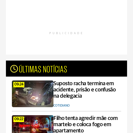
PUBLICIDADE
ÚLTIMAS NOTÍCIAS
Suposto racha termina em
09:24
acidente, prisão e confusão
na delegacia
COTIDIANO
Filho tenta agredir mãe com
09:22
martelo e coloca fogo em
apartamento