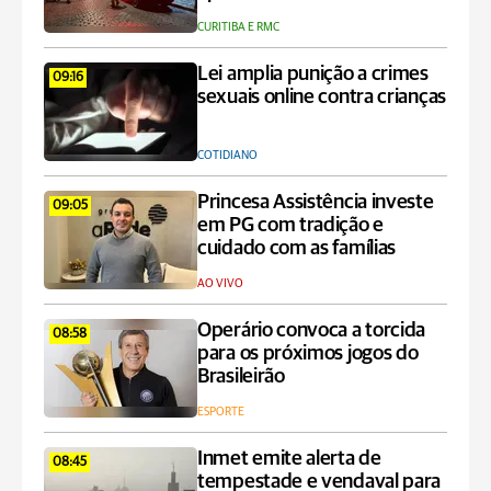
CURITIBA E RMC
Lei amplia punição a crimes
09:16
sexuais online contra crianças
COTIDIANO
Princesa Assistência investe
09:05
em PG com tradição e
cuidado com as famílias
AO VIVO
Operário convoca a torcida
08:58
para os próximos jogos do
Brasileirão
ESPORTE
Inmet emite alerta de
08:45
tempestade e vendaval para