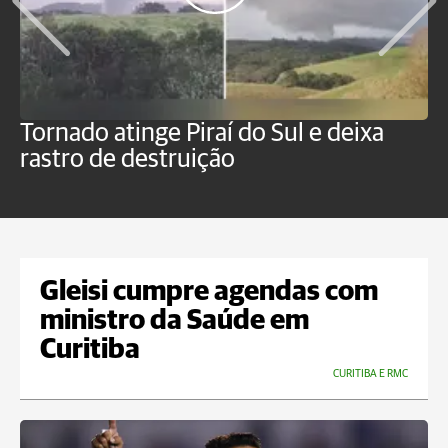
Tornado atinge Piraí do Sul e deixa
H
rastro de destruição
C
m
Gleisi cumpre agendas com
ministro da Saúde em
Curitiba
CURITIBA E RMC