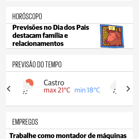
HORÓSCOPO
Previsões no Dia dos Pais
destacam família e
relacionamentos
PREVISÃO DO TEMPO
Carambeí
in 18°C
max 20°C
min 18°C
EMPREGOS
Trabalhe como montador de máquinas