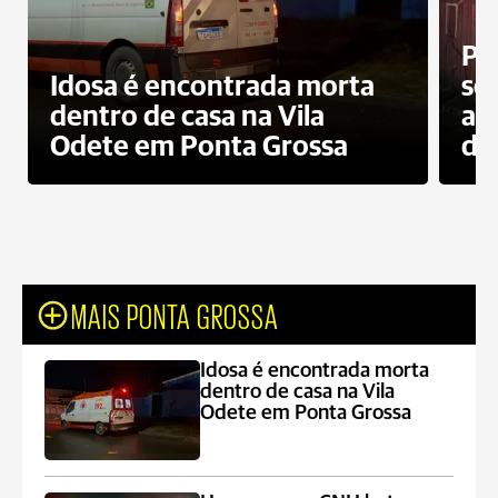
Pr
Idosa é encontrada morta
sec
dentro de casa na Vila
ap
Odete em Ponta Grossa
do
MAIS PONTA GROSSA
Idosa é encontrada morta
dentro de casa na Vila
Odete em Ponta Grossa