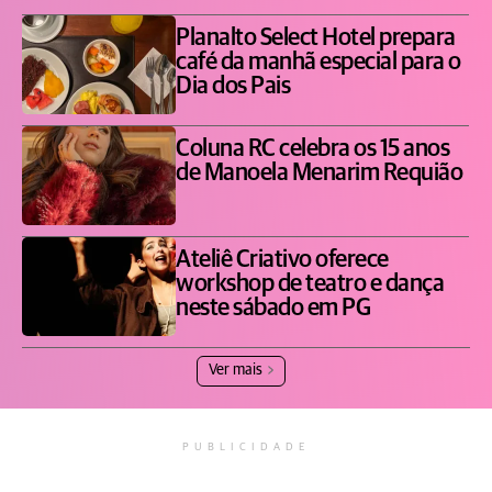
Planalto Select Hotel prepara
café da manhã especial para o
Dia dos Pais
Coluna RC celebra os 15 anos
de Manoela Menarim Requião
Ateliê Criativo oferece
workshop de teatro e dança
neste sábado em PG
Ver mais
PUBLICIDADE