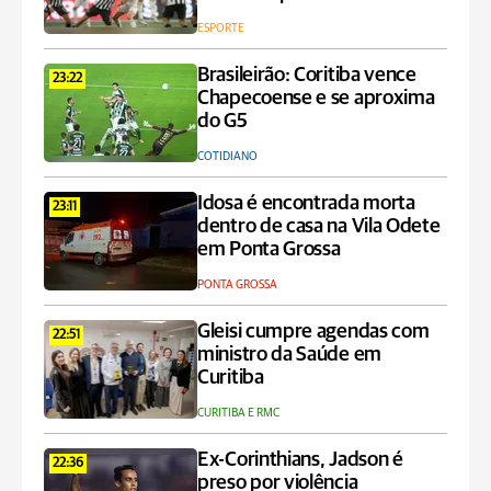
ESPORTE
Brasileirão: Coritiba vence
23:22
Chapecoense e se aproxima
do G5
COTIDIANO
Idosa é encontrada morta
23:11
dentro de casa na Vila Odete
em Ponta Grossa
PONTA GROSSA
Gleisi cumpre agendas com
22:51
ministro da Saúde em
Curitiba
CURITIBA E RMC
Ex-Corinthians, Jadson é
22:36
preso por violência