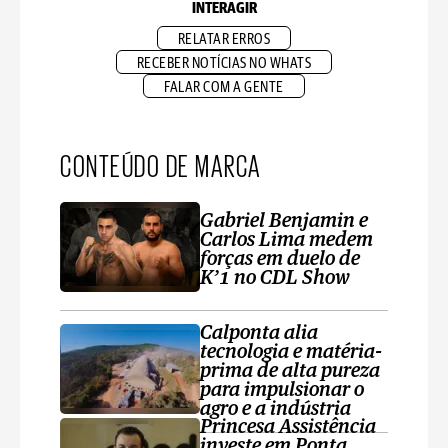
INTERAGIR
RELATAR ERROS
RECEBER NOTÍCIAS NO WHATS
FALAR COM A GENTE
CONTEÚDO DE MARCA
Gabriel Benjamin e
Carlos Lima medem
forças em duelo de
K’1 no CDL Show
Calponta alia
tecnologia e matéria-
prima de alta pureza
para impulsionar o
agro e a indústria
Princesa Assistência
investe em Ponta