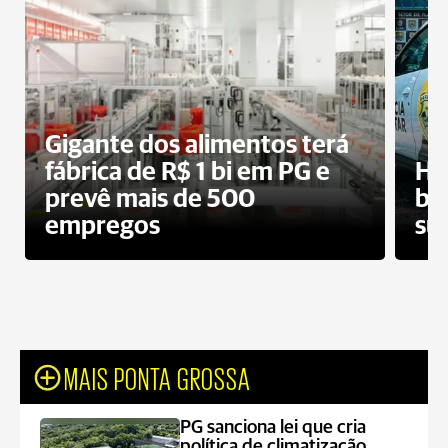
Gigante dos alimentos terá
fábrica de R$ 1 bi em PG e
Ho
prevê mais de 500
bo
empregos
su
MAIS PONTA GROSSA
PG sanciona lei que cria
política de climatização