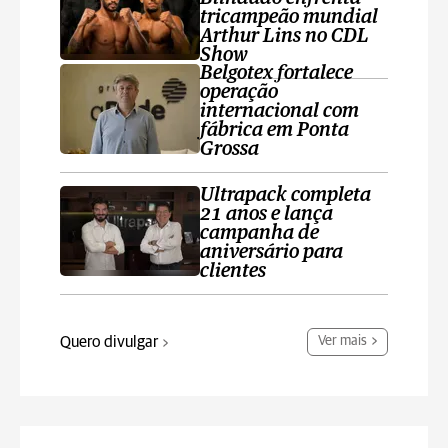
tricampeão mundial
Arthur Lins no CDL
Show
Belgotex fortalece
operação
internacional com
fábrica em Ponta
Grossa
Ultrapack completa
21 anos e lança
campanha de
aniversário para
clientes
Quero divulgar
Ver mais