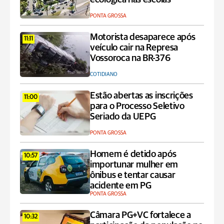
PONTA GROSSA
Motorista desaparece após
11:11
veículo cair na Represa
Vossoroca na BR-376
COTIDIANO
Estão abertas as inscrições
11:00
para o Processo Seletivo
Seriado da UEPG
PONTA GROSSA
Homem é detido após
10:57
importunar mulher em
ônibus e tentar causar
acidente em PG
PONTA GROSSA
Câmara PG+VC fortalece a
10:32