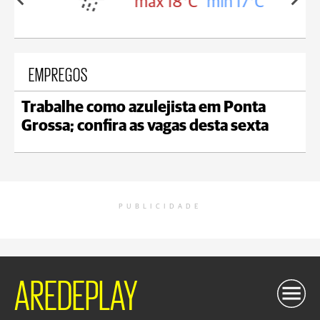
in 18°C
max 18°C
min 17°C
EMPREGOS
Trabalhe como azulejista em Ponta
Grossa; confira as vagas desta sexta
PUBLICIDADE
AREDEPLAY