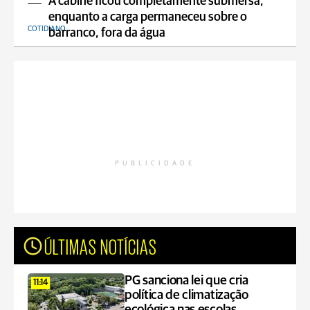
A cabine ficou completamente submersa,
enquanto a carga permaneceu sobre o
COTIDIANO
barranco, fora da água
PUBLICIDADE
ÚLTIMAS NOTÍCIAS
PG sanciona lei que cria
11:14
política de climatização
ecológica nas escolas