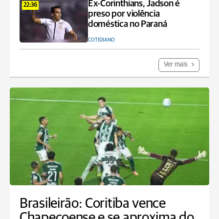
Ex-Corinthians, Jadson é
22:36
preso por violência
doméstica no Paraná
COTIDIANO
Ver mais
Brasileirão: Coritiba vence
Chapecoense e se aproxima do