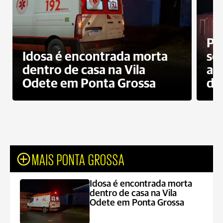
Pr
Idosa é encontrada morta
sec
dentro de casa na Vila
ap
Odete em Ponta Grossa
do
MAIS PONTA GROSSA
Idosa é encontrada morta
dentro de casa na Vila
Odete em Ponta Grossa