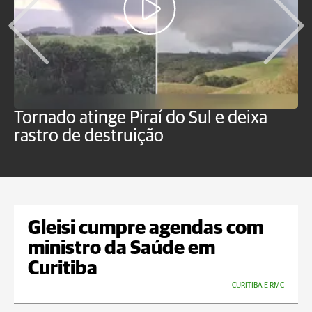
Tornado atinge Piraí do Sul e deixa
H
rastro de destruição
C
m
Gleisi cumpre agendas com
ministro da Saúde em
Curitiba
CURITIBA E RMC