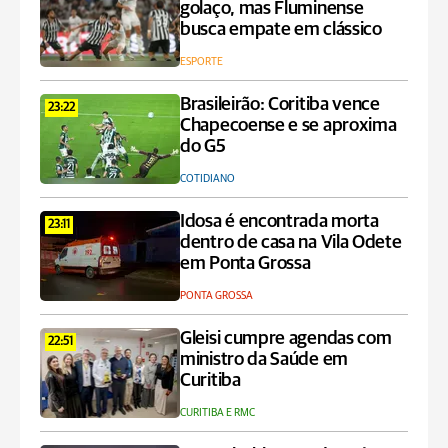
golaço, mas Fluminense
busca empate em clássico
ESPORTE
Brasileirão: Coritiba vence
23:22
Chapecoense e se aproxima
do G5
COTIDIANO
Idosa é encontrada morta
23:11
dentro de casa na Vila Odete
em Ponta Grossa
PONTA GROSSA
Gleisi cumpre agendas com
22:51
ministro da Saúde em
Curitiba
CURITIBA E RMC