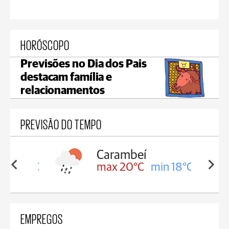
HORÓSCOPO
Previsões no Dia dos Pais
destacam família e
relacionamentos
PREVISÃO DO TEMPO
Carambeí
in 18°C
max 20°C
min 18°C
EMPREGOS