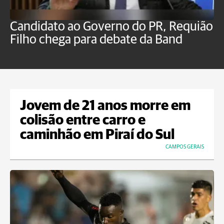
Candidato ao Governo do PR, Requião
S
Filho chega para debate da Band
p
B
Jovem de 21 anos morre em
colisão entre carro e
caminhão em Piraí do Sul
CAMPOS GERAIS