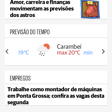
Amor, carreira e finanças
movimentam as previsões
dos astros
PREVISÃO DO TEMPO
Carambeí
in 19°C
max 20°C
min 19°C
EMPREGOS
Trabalhe como montador de máquinas
em Ponta Grossa; confira as vagas desta
segunda