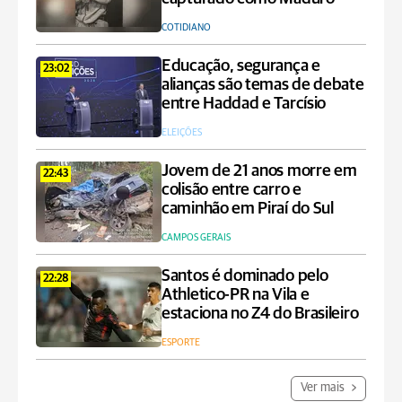
COTIDIANO
Educação, segurança e
23:02
alianças são temas de debate
entre Haddad e Tarcísio
ELEIÇÕES
Jovem de 21 anos morre em
22:43
colisão entre carro e
caminhão em Piraí do Sul
CAMPOS GERAIS
Santos é dominado pelo
22:28
Athletico-PR na Vila e
estaciona no Z4 do Brasileiro
ESPORTE
Ver mais