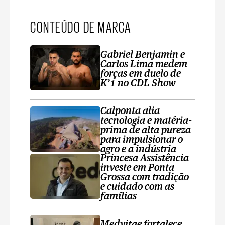
CONTEÚDO DE MARCA
Gabriel Benjamin e
Carlos Lima medem
forças em duelo de
K’1 no CDL Show
Calponta alia
tecnologia e matéria-
prima de alta pureza
para impulsionar o
agro e a indústria
Princesa Assistência
investe em Ponta
Grossa com tradição
e cuidado com as
famílias
Medvitae fortalece