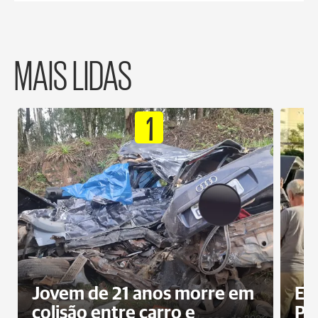
MAIS LIDAS
1
Jovem de 21 anos morre em
Ex
colisão entre carro e
Pe