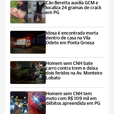
Cão Beretta auxilia GCM e
localiza 24 gramas de crack
em PG
Idosa é encontrada morta
dentro de casa na Vila
Odete em Ponta Grossa
Homem sem CNH bate
carro contra trem e deixa
dois feridos na Av. Monteiro
Lobato
Homem sem CNH tem
moto com R$ 109 mil em
débitos apreendida em PG