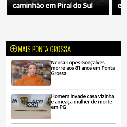
caminhão em Piraí do Sul
en
MAIS PONTA GROSSA
Neusa Lopes Gonçalves
morre aos 81 anos em Ponta
Grossa
Homem invade casa vizinha
e ameaça mulher de morte
em PG