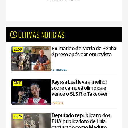
PUBLICIDADE
ÚLTIMAS NOTÍCIAS
Ex-marido de Maria da Penha
23:58
é preso após dar entrevista
COTIDIANO
Rayssa Leal leva a melhor
23:41
sobre campeã olímpica e
vence o SLS Rio Takeover
ESPORTE
Deputado republicano dos
23:26
EUA publica foto de Lula
capturado como Maduro