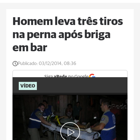
Homem leva três tiros
na perna após briga
em bar
Publicado:
03/12/2014, 08:36
Siga
aRede
no Google
VÍDEO