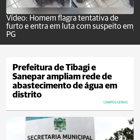
Vídeo: Homem flagra tentativa de
B
furto e entra em luta com suspeito em
j
PG
Prefeitura de Tibagi e
Sanepar ampliam rede de
abastecimento de água em
distrito
CAMPOS GERAIS