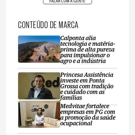
FALAR COM A GENTE
CONTEÚDO DE MARCA
Calponta alia
tecnologia e matéria-
prima de alta pureza
para impulsionar o
agro e a indústria
Princesa Assistência
investe em Ponta
Grossa com tradição
e cuidado com as
famílias
Medvitae fortalece
empresas em PG com
a promoção da saúde
ocupacional