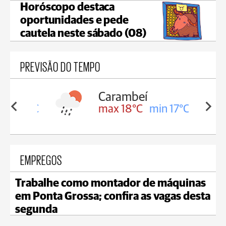
Horóscopo destaca
oportunidades e pede
cautela neste sábado (08)
PREVISÃO DO TEMPO
Carambeí
in 18°C
max 18°C
min 17°C
EMPREGOS
Trabalhe como montador de máquinas
em Ponta Grossa; confira as vagas desta
segunda