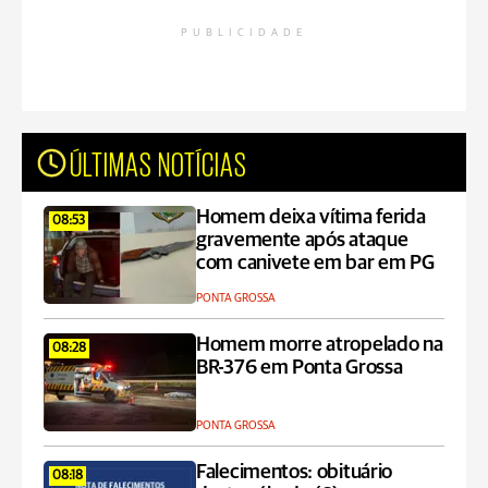
PUBLICIDADE
ÚLTIMAS NOTÍCIAS
Homem deixa vítima ferida
08:53
gravemente após ataque
com canivete em bar em PG
PONTA GROSSA
Homem morre atropelado na
08:28
BR-376 em Ponta Grossa
PONTA GROSSA
Falecimentos: obituário
08:18