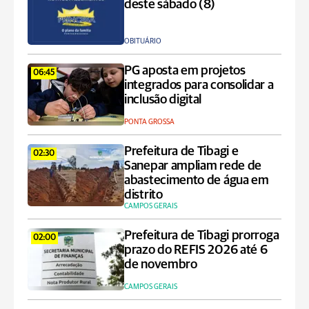
deste sábado (8)
OBITUÁRIO
PG aposta em projetos
06:45
integrados para consolidar a
inclusão digital
PONTA GROSSA
Prefeitura de Tibagi e
02:30
Sanepar ampliam rede de
abastecimento de água em
distrito
CAMPOS GERAIS
Prefeitura de Tibagi prorroga
02:00
prazo do REFIS 2026 até 6
de novembro
CAMPOS GERAIS