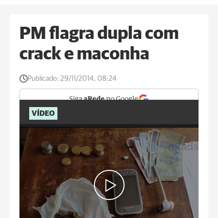
PM flagra dupla com
crack e maconha
Publicado:
29/11/2014, 08:24
Siga
aRede
no Google
VÍDEO