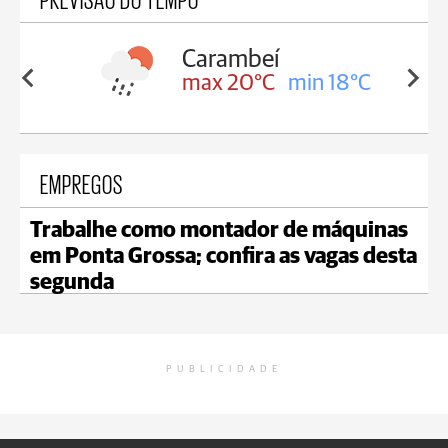
í
Jaguariaíva
C
min 18°C
max 20°C
min 18°C
EMPREGOS
Trabalhe como montador de máquinas
em Ponta Grossa; confira as vagas desta
segunda
PUBLICIDADE