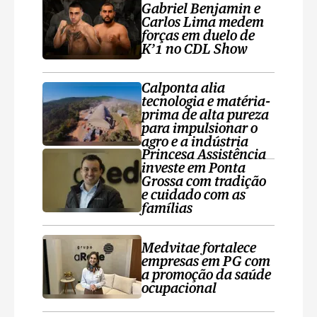
Gabriel Benjamin e
Carlos Lima medem
forças em duelo de
K’1 no CDL Show
Calponta alia
tecnologia e matéria-
prima de alta pureza
para impulsionar o
agro e a indústria
Princesa Assistência
investe em Ponta
Grossa com tradição
e cuidado com as
famílias
Medvitae fortalece
empresas em PG com
a promoção da saúde
ocupacional