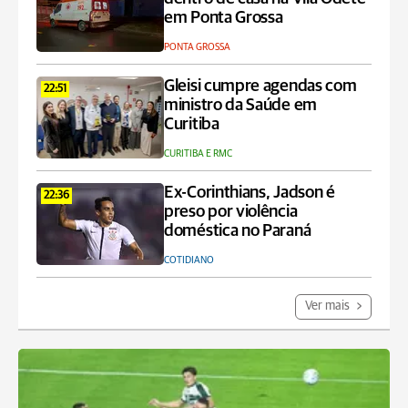
em Ponta Grossa
PONTA GROSSA
Gleisi cumpre agendas com
22:51
ministro da Saúde em
Curitiba
CURITIBA E RMC
Ex-Corinthians, Jadson é
22:36
preso por violência
doméstica no Paraná
COTIDIANO
Ver mais