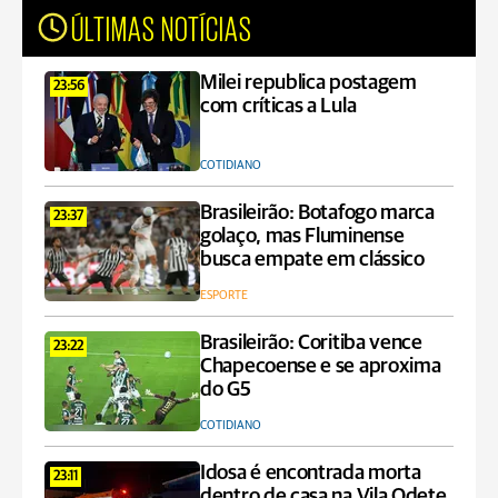
ÚLTIMAS NOTÍCIAS
Milei republica postagem
23:56
com críticas a Lula
COTIDIANO
Brasileirão: Botafogo marca
23:37
golaço, mas Fluminense
busca empate em clássico
ESPORTE
Brasileirão: Coritiba vence
23:22
Chapecoense e se aproxima
do G5
COTIDIANO
Idosa é encontrada morta
23:11
dentro de casa na Vila Odete