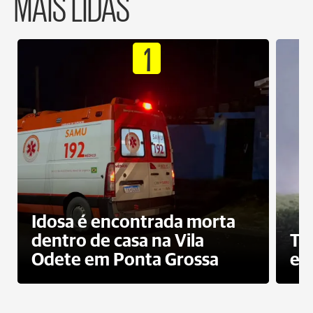
MAIS LIDAS
1
Idosa é encontrada morta
dentro de casa na Vila
To
Odete em Ponta Grossa
e 