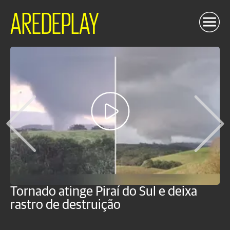
AREDEPLAY
Tornado atinge Piraí do Sul e deixa
H
rastro de destruição
C
m