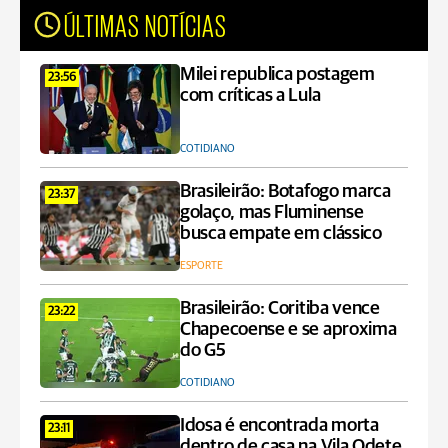
ÚLTIMAS NOTÍCIAS
Milei republica postagem
23:56
com críticas a Lula
COTIDIANO
Brasileirão: Botafogo marca
23:37
golaço, mas Fluminense
busca empate em clássico
ESPORTE
Brasileirão: Coritiba vence
23:22
Chapecoense e se aproxima
do G5
COTIDIANO
Idosa é encontrada morta
23:11
dentro de casa na Vila Odete