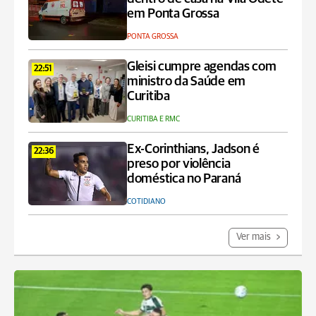
em Ponta Grossa
PONTA GROSSA
Gleisi cumpre agendas com
22:51
ministro da Saúde em
Curitiba
CURITIBA E RMC
Ex-Corinthians, Jadson é
22:36
preso por violência
doméstica no Paraná
COTIDIANO
Ver mais