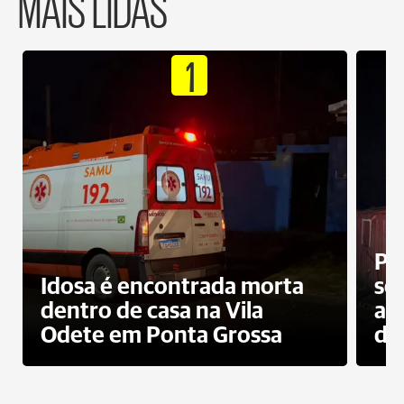
MAIS LIDAS
1
Pr
Idosa é encontrada morta
sec
dentro de casa na Vila
ap
Odete em Ponta Grossa
do