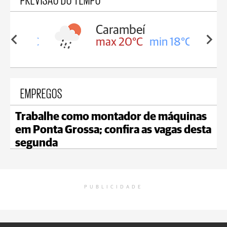
Carambeí
in 18°C
max 20°C
min 18°C
EMPREGOS
Trabalhe como montador de máquinas
em Ponta Grossa; confira as vagas desta
segunda
PUBLICIDADE