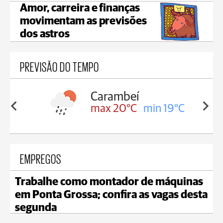
Amor, carreira e finanças
movimentam as previsões
dos astros
PREVISÃO DO TEMPO
beí
Jaguariaíva
°C
min 19°C
max 18°C
min 18°C
EMPREGOS
Trabalhe como montador de máquinas
em Ponta Grossa; confira as vagas desta
segunda