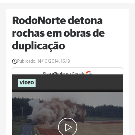
RodoNorte detona
rochas em obras de
duplicação
Publicado:
14/10/2014, 16:19
Siga
aRede
no Google
VÍDEO