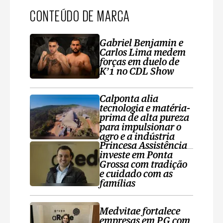
CONTEÚDO DE MARCA
Gabriel Benjamin e
Carlos Lima medem
forças em duelo de
K’1 no CDL Show
Calponta alia
tecnologia e matéria-
prima de alta pureza
para impulsionar o
agro e a indústria
Princesa Assistência
investe em Ponta
Grossa com tradição
e cuidado com as
famílias
Medvitae fortalece
empresas em PG com