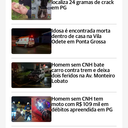
localiza 24 gramas de crack
em PG
Idosa é encontrada morta
dentro de casa na Vila
Odete em Ponta Grossa
Homem sem CNH bate
carro contra trem e deixa
dois feridos na Av. Monteiro
Lobato
Homem sem CNH tem
moto com R$ 109 mil em
débitos apreendida em PG