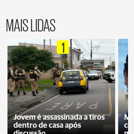
MAIS LIDAS
1
Jovem é assassinada a tiros
Mo
dentro de casa após
ca
discussão
mo