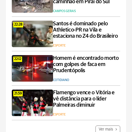
caminhão em Piraí do Sul
CAMPOS GERAIS
Santos é dominado pelo
22:28
Athletico-PR na Vila e
estaciona no Z4 do Brasileiro
ESPORTE
Homem é encontrado morto
22:12
com golpes de faca em
Prudentópolis
COTIDIANO
Flamengo vence o Vitória e
21:59
vê distância para o líder
Palmeiras diminuir
ESPORTE
Ver mais