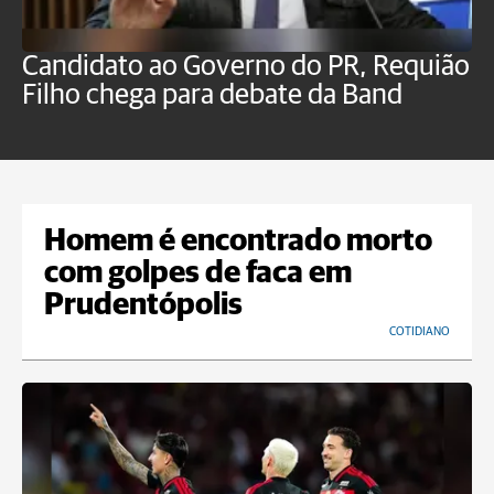
Candidato ao Governo do PR, Requião
S
Filho chega para debate da Band
p
B
Homem é encontrado morto
com golpes de faca em
Prudentópolis
COTIDIANO