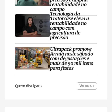
precisão e amplia
rentabilidade no
campo
Tecnologia da
Tratorcase eleva a
rentabilidade no
campo com
agricultura de
precisão
Ultrapack promove
Arraiá neste sábado
com degustações e
mais de 50 mil itens
para festas
Quero divulgar
Ver mais