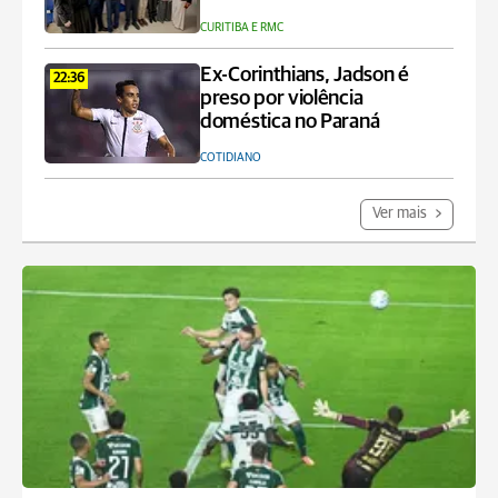
CURITIBA E RMC
Ex-Corinthians, Jadson é
22:36
preso por violência
doméstica no Paraná
COTIDIANO
Ver mais