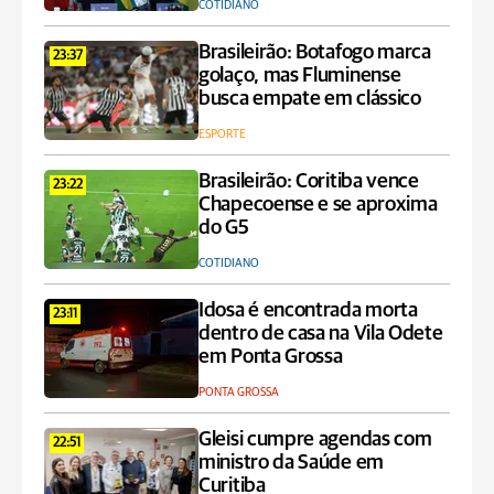
COTIDIANO
Brasileirão: Botafogo marca
23:37
golaço, mas Fluminense
busca empate em clássico
ESPORTE
Brasileirão: Coritiba vence
23:22
Chapecoense e se aproxima
do G5
COTIDIANO
Idosa é encontrada morta
23:11
dentro de casa na Vila Odete
em Ponta Grossa
PONTA GROSSA
Gleisi cumpre agendas com
22:51
ministro da Saúde em
Curitiba