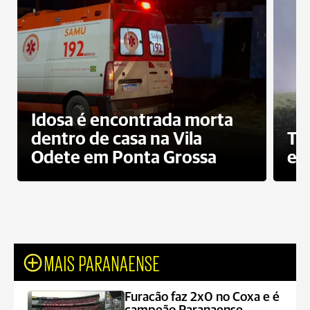
Idosa é encontrada morta
dentro de casa na Vila
To
Odete em Ponta Grossa
e 
MAIS PARANAENSE
Furacão faz 2x0 no Coxa e é