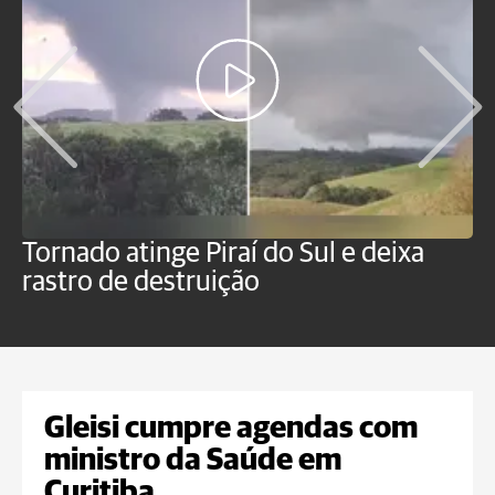
Tornado atinge Piraí do Sul e deixa
H
rastro de destruição
C
m
Gleisi cumpre agendas com
ministro da Saúde em
Curitiba