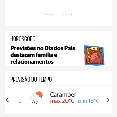
PUBLICIDADE
HORÓSCOPO
Previsões no Dia dos Pais
destacam família e
relacionamentos
PREVISÃO DO TEMPO
Carambeí
in 18°C
max 20°C
min 18°C